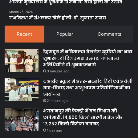
भाजपा मुख्यालय में धूमधाम से मनाया गया होली का उत्सव
March 25, 2024
गर्भावस्था में संभलकर खेलें होलीः डाॅ. सुजाता संजय
Recent
Popular
Comments
देहरादून में नविताल्या वैलनेस स्टूडियो का भव्य
शुभारंभ, दो दिन उमड़ा उत्साह, गणमान्य
अतिथियों ने दी शुभकामनाएं
3 minutes ago
द आर्यन स्कूल में अंतर-सदनीय हिंदी एवं अंग्रेज़ी
वाद-विवाद तथा आशुभाषण प्रतियोगिताओं का
आयोजन
21 hours ago
भगवानपुर की फैक्ट्री में वन विभाग की
छापेमारी, 14,900 किलो तारपीन तेल और
17,252 किलो बिरोजा बरामद
1 day ago