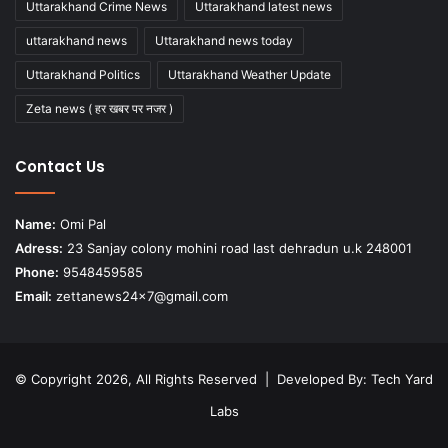
Uttarakhand Crime News
Uttarakhand latest news
uttarakhand news
Uttarakhand news today
Uttarakhand Politics
Uttarakhand Weather Update
Zeta news ( हर खबर पर नजर )
Contact Us
Name:
Omi Pal
Adress:
23 Sanjay colony mohini road last dehradun u.k 248001
Phone:
9548459585
Email:
zettanews24x7@gmail.com
© Copyright 2026, All Rights Reserved | Developed By:
Tech Yard
Labs