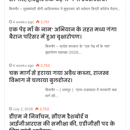
बिजनौर – मुख्यमंत्री योगी आदित्यनाथ ने शुक्रवार को वर्धमान डिग्री कॉलेज मैदान…
4 weeks ago
3,751
एक पेड़ माँ के नाम’ अभियान के तहत मध्य गंगा
बैराज परिसर में हुआ वृक्षारोपण।
बिजनौर – प्रदेश सरकार के “एक पेड़ माँ के नाम”
वृक्षारोपण महायज्ञ-2026…
4 weeks ago
3,753
चक मार्ग से हटाया गया अवैध कब्जा, राजस्व
विभाग ने चलाया बुलडोजर।
बिजनौर – ( धामपुर ) ग्राम लडावाला में सरकारी चक
मार्ग की…
July 2, 2026
3,753
डीएम ने निर्वाचन, सीएम डैशबोर्ड व
आईजीआरएस की समीक्षा की, एडीजीसी पद के