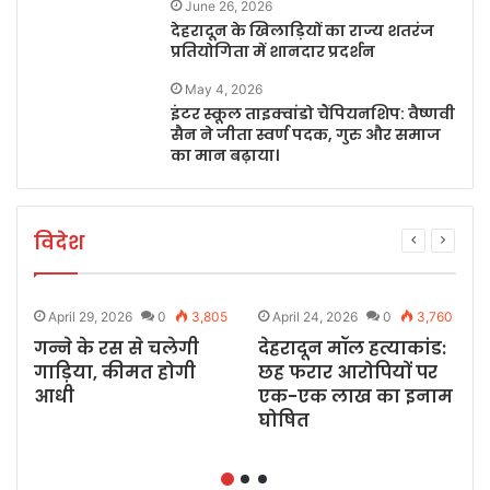
June 26, 2026
देहरादून के खिलाड़ियों का राज्य शतरंज
प्रतियोगिता में शानदार प्रदर्शन
May 4, 2026
इंटर स्कूल ताइक्वांडो चैंपियनशिप: वैष्णवी
सैन ने जीता स्वर्ण पदक, गुरु और समाज
का मान बढ़ाया।
विदेश
5
April 29, 2026
0
3,805
April 24, 2026
0
3,760
गन्ने के रस से चलेगी
देहरादून मॉल हत्याकांड:
प
गाड़िया, कीमत होगी
छह फरार आरोपियों पर
ख
आधी
एक-एक लाख का इनाम
घोषित