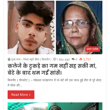
उत्तर प्रदेश
पूजा पाल – जिला ब्यूरो चीफ ( बिजनौर )
1 day ago
0
3,757
कलेजे के टुकड़े का गम नहीं सह सकी मां,
बेटे के बाद थम गईं सांसें।
बिजनौर ( शेरकोट ) – मोहल्ला फतहनगर में मां-बेटे की एक साथ हुई मौत से पूरे क्षेत्र
में शोक की…
Read More »