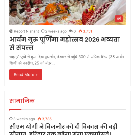
धर्म
Report Nishant
2 weeks ago
0
3,751
आर्यम गुरु पूर्णिमा महोत्सव 2026 भव्यता
से संपन्न
सहस्रों पुष्पों से हुआ दिव्य पुष्पार्चन, देशभर से पहुँचे 300 से अधिक शिष्य (35 आर्यम
शिष्यों को नवदीक्षा,25 को मंत्र…
Read More »
सामाजिक
3 weeks ago
3,785
सीएम योगी ने बिजनौर को दी विकास की बड़ी
सौगात, हरिद्वार तक बढ़ेगा गंगा एक्सप्रेसवे।