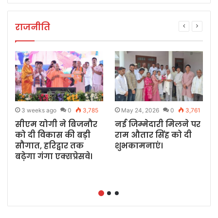
राजनीति
3 weeks ago
0
3,785
May 24, 2026
0
3,761
सीएम योगी ने बिजनौर
नई जिम्मेदारी मिलने पर
को दी विकास की बड़ी
राम औतार सिंह को दी
च
े
सौगात, हरिद्वार तक
शुभकामनाएं।
बढ़ेगा गंगा एक्सप्रेसवे।