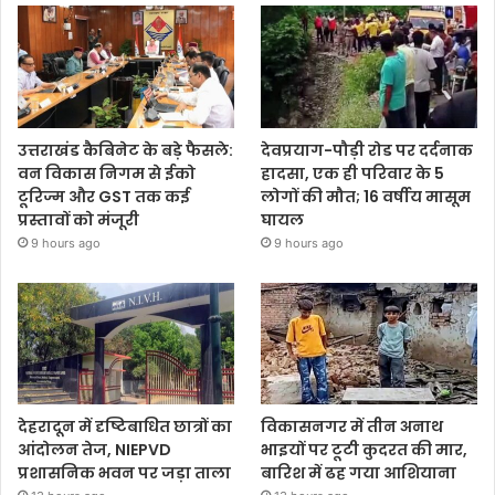
उत्तराखंड कैबिनेट के बड़े फैसले:
देवप्रयाग-पौड़ी रोड पर दर्दनाक
वन विकास निगम से ईको
हादसा, एक ही परिवार के 5
टूरिज्म और GST तक कई
लोगों की मौत; 16 वर्षीय मासूम
प्रस्तावों को मंजूरी
घायल
9 hours ago
9 hours ago
देहरादून में दृष्टिबाधित छात्रों का
विकासनगर में तीन अनाथ
आंदोलन तेज, NIEPVD
भाइयों पर टूटी कुदरत की मार,
प्रशासनिक भवन पर जड़ा ताला
बारिश में ढह गया आशियाना