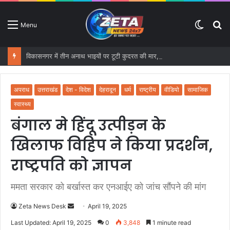
Switc
S
Menu
skin
fo
विकासनगर में तीन अनाथ भाइयों पर टूटी कुदरत की मार, बारिश में ढह गया आशियाना
अपराध
उत्तराखंड
देश - विदेश
देहरादून
धर्म
राष्ट्रीय
वीडियो
सामाजिक
स्वास्थ्य
बंगाल मे हिंदू उत्पीड़न के
खिलाफ विहिप ने किया प्रदर्शन,
राष्ट्रपति को ज्ञापन
ममता सरकार को बर्खास्त कर एनआईए को जांच सौंपने की मांग
Zeta News Desk
S
April 19, 2025
e
Last Updated: April 19, 2025
0
3,848
1 minute read