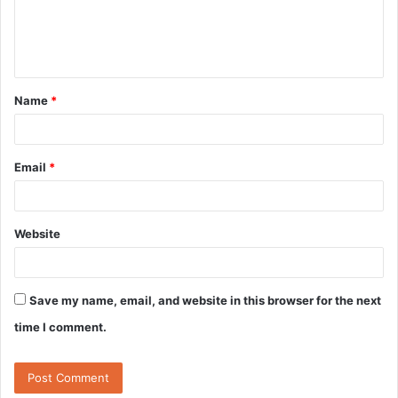
e
n
t
Name
*
*
Email
*
Website
Save my name, email, and website in this browser for the next
time I comment.