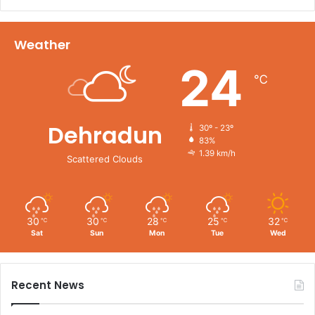
Weather
24
℃
Dehradun
30º - 23º
83%
1.39 km/h
Scattered Clouds
30
30
28
25
32
℃
℃
℃
℃
℃
Sat
Sun
Mon
Tue
Wed
Recent News