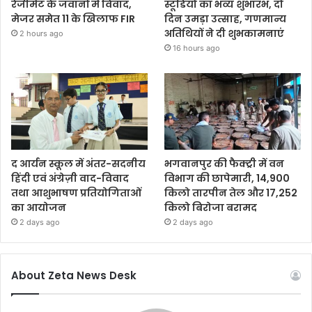
रेजीमेंट के जवानों में विवाद,
स्टूडियो का भव्य शुभारंभ, दो
मेजर समेत 11 के खिलाफ FIR
दिन उमड़ा उत्साह, गणमान्य
अतिथियों ने दी शुभकामनाएं
2 hours ago
16 hours ago
द आर्यन स्कूल में अंतर-सदनीय
भगवानपुर की फैक्ट्री में वन
हिंदी एवं अंग्रेज़ी वाद-विवाद
विभाग की छापेमारी, 14,900
तथा आशुभाषण प्रतियोगिताओं
किलो तारपीन तेल और 17,252
का आयोजन
किलो बिरोजा बरामद
2 days ago
2 days ago
About Zeta News Desk