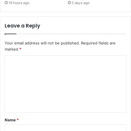
16 hours ago
2 days ago
Leave a Reply
Your email address will not be published.
Required fields are
marked
*
C
o
m
m
e
n
t
Name
*
*