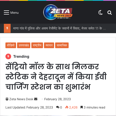
Switc
S
Menu
skin
fo
माणा गांव में पुलिस और असम रेजीमेंट के जवानों में विवाद, मेजर समेत 11 के खिलाफ FIR
वीडियो
उत्तराखंड
राष्ट्रीय
व्यापार
सामाजिक
Trending
सेंट्रियो मॉल के साथ मिलकर
स्टेटिक ने देहरादून में किया ईवी
चार्जिंग स्टेशन का शुभारंभ
Zeta News Desk
S
February 28, 2023
e
Last Updated: February 28, 2023
0
2,426
3 minutes read
n