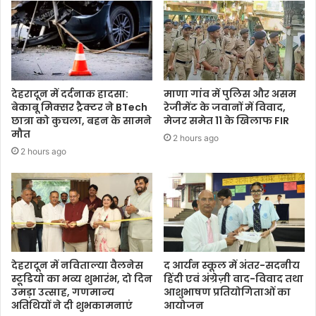
देहरादून में दर्दनाक हादसा:
माणा गांव में पुलिस और असम
बेकाबू मिक्सर ट्रैक्टर ने BTech
रेजीमेंट के जवानों में विवाद,
छात्रा को कुचला, बहन के सामने
मेजर समेत 11 के खिलाफ FIR
मौत
2 hours ago
2 hours ago
देहरादून में नविताल्या वैलनेस
द आर्यन स्कूल में अंतर-सदनीय
स्टूडियो का भव्य शुभारंभ, दो दिन
हिंदी एवं अंग्रेज़ी वाद-विवाद तथा
उमड़ा उत्साह, गणमान्य
आशुभाषण प्रतियोगिताओं का
अतिथियों ने दी शुभकामनाएं
आयोजन