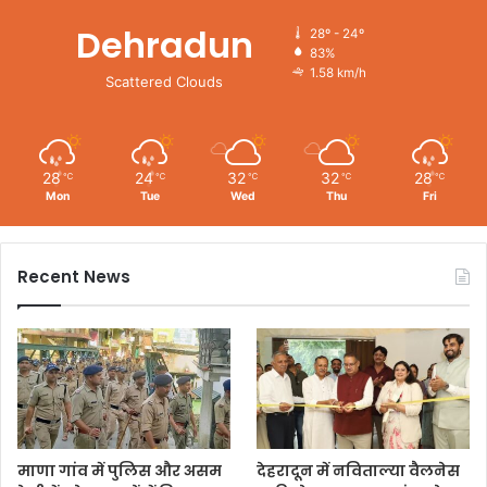
Dehradun
28º - 24º
83%
1.58 km/h
Scattered Clouds
28
24
32
32
28
℃
℃
℃
℃
℃
Mon
Tue
Wed
Thu
Fri
Recent News
माणा गांव में पुलिस और असम
देहरादून में नविताल्या वैलनेस