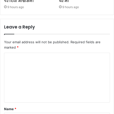
पर दिया आश्वासन।
घेरे में।
9 hours ago
9 hours ago
Leave a Reply
Your email address will not be published.
Required fields are
marked
*
C
o
m
m
e
n
t
Name
*
*