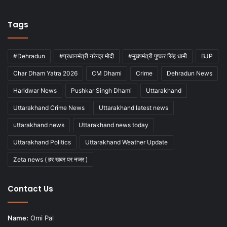
Tags
#Dehradun
#प्रधानमंत्री नरेन्द्र मोदी
#मुख्यमंत्री पुष्कर सिंह धामी
BJP
Char Dham Yatra 2026
CM Dhami
Crime
Dehradun News
Haridwar News
Pushkar Singh Dhami
Uttarakhand
Uttarakhand Crime News
Uttarakhand latest news
uttarakhand news
Uttarakhand news today
Uttarakhand Politics
Uttarakhand Weather Update
Zeta news ( हर खबर पर नजर )
Contact Us
Name:
Omi Pal