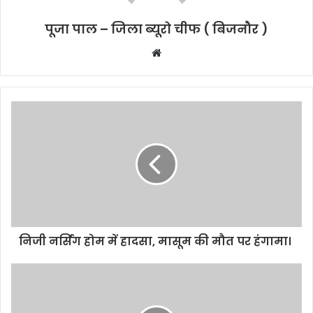
पूजा पाल – जिला ब्यूरो चीफ ( बिजनौर )
W
e
b
s
i
t
e
निजी नर्सिंग होम में हादसा, मासूम की मौत पर हंगामा।