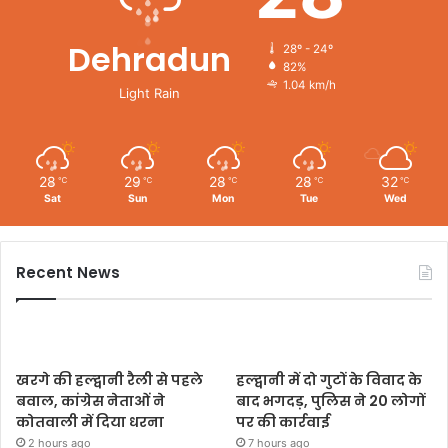
Dehradun
28º - 24º
82%
1.04 km/h
Light Rain
28
29
28
28
32
℃
℃
℃
℃
℃
Sat
Sun
Mon
Tue
Wed
Recent News
खरगे की हल्द्वानी रैली से पहले
हल्द्वानी में दो गुटों के विवाद के
बवाल, कांग्रेस नेताओं ने
बाद भगदड़, पुलिस ने 20 लोगों
कोतवाली में दिया धरना
पर की कार्रवाई
2 hours ago
7 hours ago