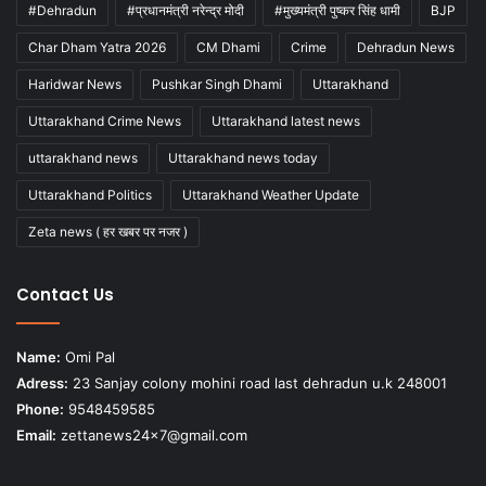
#Dehradun
#प्रधानमंत्री नरेन्द्र मोदी
#मुख्यमंत्री पुष्कर सिंह धामी
BJP
Char Dham Yatra 2026
CM Dhami
Crime
Dehradun News
Haridwar News
Pushkar Singh Dhami
Uttarakhand
Uttarakhand Crime News
Uttarakhand latest news
uttarakhand news
Uttarakhand news today
Uttarakhand Politics
Uttarakhand Weather Update
Zeta news ( हर खबर पर नजर )
Contact Us
Name:
Omi Pal
Adress:
23 Sanjay colony mohini road last dehradun u.k 248001
Phone:
9548459585
Email:
zettanews24x7@gmail.com