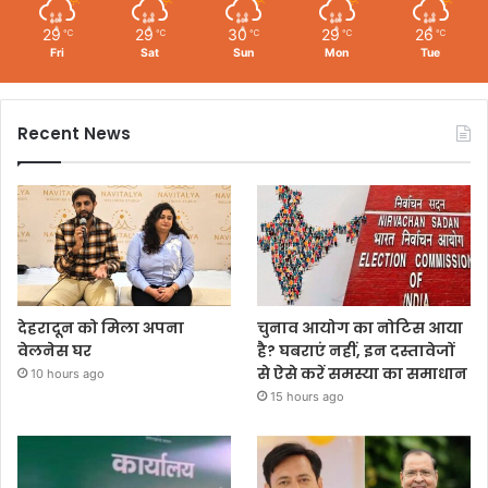
29
29
30
29
26
℃
℃
℃
℃
℃
Fri
Sat
Sun
Mon
Tue
Recent News
देहरादून को मिला अपना
चुनाव आयोग का नोटिस आया
वेलनेस घर
है? घबराएं नहीं, इन दस्तावेजों
से ऐसे करें समस्या का समाधान
10 hours ago
15 hours ago