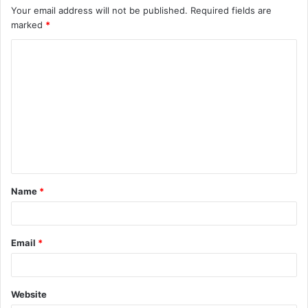
Your email address will not be published.
Required fields are
marked
*
C
o
m
m
e
n
t
Name
*
*
Email
*
Website