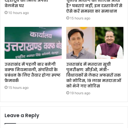
देहरादून को मिला अपना
चुनाव आयोग का नोटिस आया
वेलनेस घर
है? घबराएं नहीं, इन दस्तावेजों से
ऐसे करें समस्या का समाधान
10 hours ago
15 hours ago
उत्तराखंड में पहली बार बनेगी
उत्तराखंड में मतदाता सूची
वक्फ नियमावली, संपत्तियों के
पुनरीक्षण: सीईओ, मंत्री-
प्रबंधन के लिए तैयार होगा स्पष्ट
विधायकों से लेकर अफसरों तक
फ्रेमवर्क
को नोटिस, 19 लाख मतदाताओं
को भेजे गए नोटिस
15 hours ago
19 hours ago
Leave a Reply