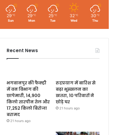
29
29
25
32
30
℃
℃
℃
℃
℃
Sun
Mon
Tue
Wed
Thu
Recent News
भगवानपुर की फैक्ट्री
रुद्रप्रयाग में बारिश से
में वन विभाग की
बढ़ा भूस्खलन का
छापेमारी, 14,900
खतरा, 10 परिवारों ने
किलो तारपीन तेल और
छोड़े घर
17,252 किलो बिरोजा
21 hours ago
बरामद
21 hours ago