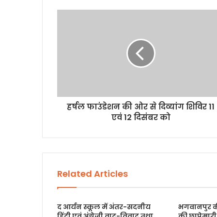
i
t
e
हर्षल फाउंडेशन की ओर से दिव्यांग शिविर 11
एवं 12 दिसंबर को
Related Articles
द आर्यन स्कूल में अंतर-सदनीय
भगवानपुर की 
हिंदी एवं अंग्रेज़ी वाद-विवाद तथा
की छापेमारी