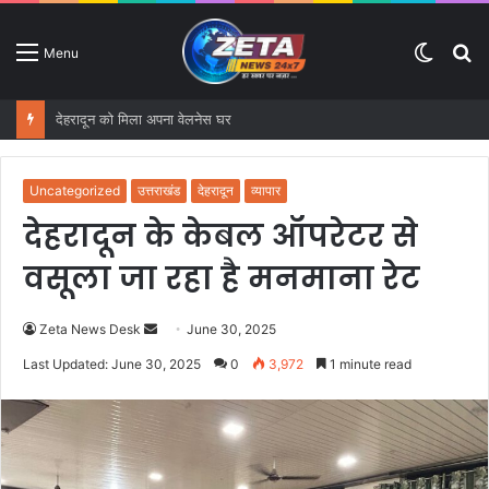
Switc
S
Menu
skin
fo
देहरादून को मिला अपना वेलनेस घर
Uncategorized
उत्तराखंड
देहरादून
व्यापार
देहरादून के केबल ऑपरेटर से
वसूला जा रहा है मनमाना रेट
Zeta News Desk
S
June 30, 2025
e
Last Updated: June 30, 2025
0
3,972
1 minute read
n
d
a
n
e