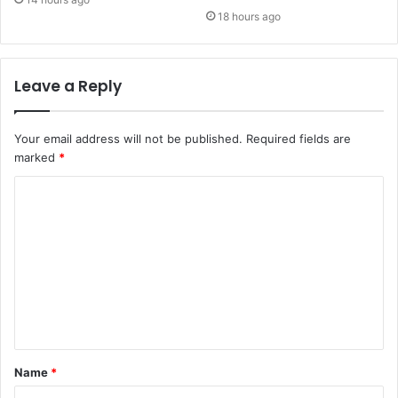
18 hours ago
Leave a Reply
Your email address will not be published.
Required fields are
marked
*
C
o
m
m
e
n
t
Name
*
*