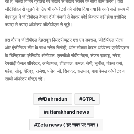
रहे है, जल्दी ही हम ग्राउंड पर बेहतर से बेहतर स्कीम के साथ काम करेंगे। वही
जीटीपीएल से जुड़ने के लिए भी ऑपरेटर्स को संदेश दिया गया कि आने वाले समय में
देहरादून में जीटीपीएल केबल टीवी कंपनी से बेहतर कोई विकल्प नहीं होगा इसीलिए
ज्यादा से ज्यादा ऑपरेटर जीटीपीएल से जुड़े।
इस दौरान जीटीपीएल देहरादून डिस्ट्रीब्यूटर एस एन डबराल, जीटीपीएल सेल्स
और इंजीनियर टीम के साथ नरेश सिरोही, ऑल लोकल केबल ऑपरेटर एसोसिएशन
के डिस्ट्रिक्ट प्रेसिडेंट ओमीपाल, एलसीओ संदीप मेहरा, संजय ख़ाचडू, नरेश,
रैपसोढ़ी केबल ऑपरेटर, अमितपाल, शीशपाल, कमल, जेपी, सुनील, पंकज वर्मा,
महेश, सोनू, वीरेंद्र, राजेश, पंडित जी, सिकंदर, सलमान, बाबा केबल ऑपरेटर व
साथी ऑपरेटर मौजूद रहे।
#Dehradun
GTPL
uttarakhand news
Zeta news ( हर खबर पर नजर )