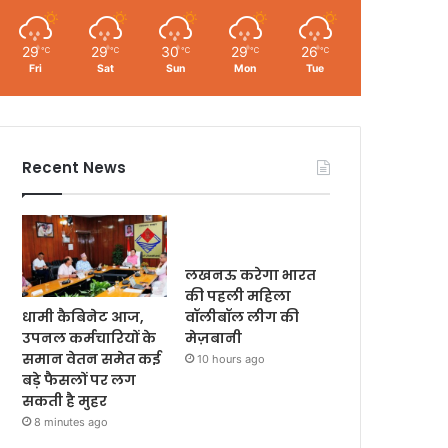
29
29
30
29
26
℃
℃
℃
℃
℃
Fri
Sat
Sun
Mon
Tue
Recent News
लखनऊ करेगा भारत
की पहली महिला
धामी कैबिनेट आज,
वॉलीबॉल लीग की
उपनल कर्मचारियों के
मेज़बानी
समान वेतन समेत कई
10 hours ago
बड़े फैसलों पर लग
सकती है मुहर
8 minutes ago