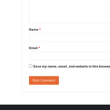
m
e
n
t
Name
*
*
Email
*
Save my name, email, and website in this browse