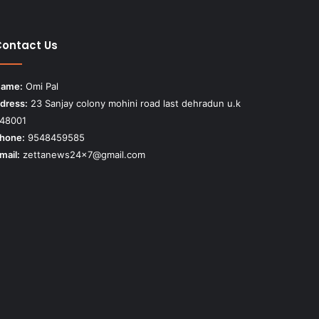
ontact Us
ame:
Omi Pal
dress:
23 Sanjay colony mohini road last dehradun u.k
48001
hone:
9548459585
mail:
zettanews24x7@gmail.com