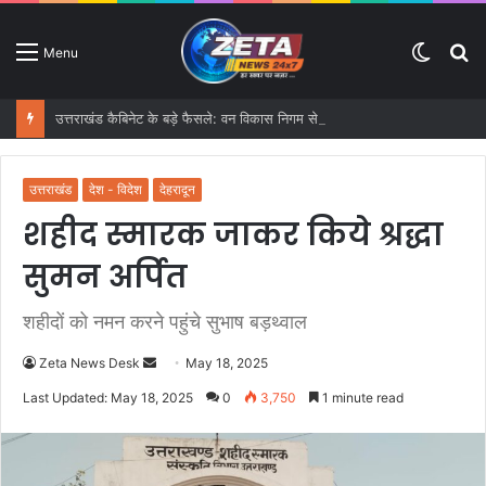
Switc
S
Menu
skin
fo
उत्तराखंड कैबिनेट के बड़े फैसले: वन विकास निगम से ईको टूरिज्म और GST तक कई प्रस्तावों को मंजूरी
उत्तराखंड
देश - विदेश
देहरादून
शहीद स्मारक जाकर किये श्रद्धा
सुमन अर्पित
शहीदों को नमन करने पहुंचे सुभाष बड़थ्वाल
Zeta News Desk
S
May 18, 2025
e
Last Updated: May 18, 2025
0
3,750
1 minute read
n
d
a