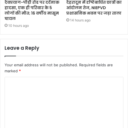
देवप्रयाग-पौड़ी रोड पर दर्दनाक
देहरादून में दृष्टिबाधित छात्रों का
हादसा, एक ही परिवार के 5
आंदोलन तेज, NIEPVD
लोगों की मौत; 16 वर्षीय मासूम
प्रशासनिक भवन पर जड़ा ताला
घायल
14 hours ago
10 hours ago
Leave a Reply
Your email address will not be published.
Required fields are
marked
*
C
o
m
m
e
n