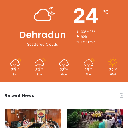
24
℃
Dehradun
30º - 23º
82%
1.52 km/h
Scattered Clouds
30
30
28
25
32
℃
℃
℃
℃
℃
Sat
Sun
Mon
Tue
Wed
Recent News