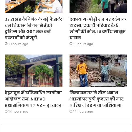
उत्तराखंड कैबिनेट के बड़े फैसले:
देवप्रयाग-पौड़ी रोड पर दर्दनाक
वन विकास निगम से ईको
हादसा, एक ही परिवार के 5
टूरिज्म और GST तक कई
लोगों की मौत; 16 वर्षीय मासूम
प्रस्तावों को मंजूरी
घायल
10 hours ago
10 hours ago
देहरादून में दृष्टिबाधित छात्रों का
विकासनगर में तीन अनाथ
आंदोलन तेज, NIEPVD
भाइयों पर टूटी कुदरत की मार,
प्रशासनिक भवन पर जड़ा ताला
बारिश में ढह गया आशियाना
14 hours ago
14 hours ago