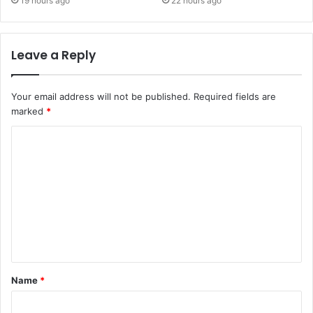
19 hours ago
22 hours ago
Leave a Reply
Your email address will not be published.
Required fields are
marked
*
C
o
m
m
e
n
t
Name
*
*