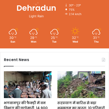
Dehradun
30º - 23º
75%
2.14 km/h
Light Rain
30
29
25
32
31
℃
℃
℃
℃
℃
Sun
Mon
Tue
Wed
Thu
Recent News
भगवानपुर की फैक्ट्री में वन
रुद्रप्रयाग में बारिश से बढ़ा
विभाग की छापेमारी, 14,900
भूस्खलन का खतरा, 10 परिवारों