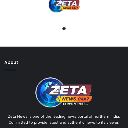
W
e
b
s
i
About
t
e
Zeta News is one of the leading news portal of northern India.
Committed to provide latest and authentic news to its viewer.