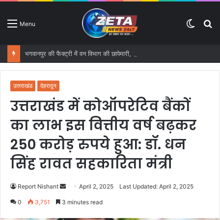
Switc
S
Menu
skin
fo
भगवानपुर की फैक्ट्री में वन विभाग की छापेमारी, 14,900 किलो तारपीन तेल और 17,252 किलो बिरोजा बरामद
उत्तराखंड
देहरादून
उत्तराखंड में कोऑपरेटिव बैंकों
का लाभ इस वित्तीय वर्ष बढ़कर
250 करोड़ रुपये हुआ: डॉ. धन
सिंह रावत सहकारिता मंत्री
Report Nishant
S
April 2, 2025
Last Updated: April 2, 2025
e
0
3,751
3 minutes read
n