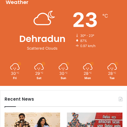
Weather
23
℃
Dehradun
30º - 23º
87%
0.97 km/h
Scattered Clouds
30
29
30
28
28
℃
℃
℃
℃
℃
Fri
Sat
Sun
Mon
Tue
Recent News