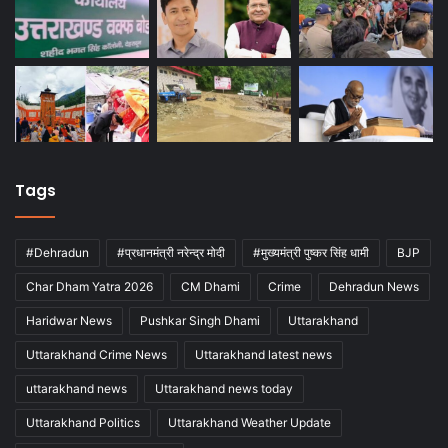
Tags
#Dehradun
#प्रधानमंत्री नरेन्द्र मोदी
#मुख्यमंत्री पुष्कर सिंह धामी
BJP
Char Dham Yatra 2026
CM Dhami
Crime
Dehradun News
Haridwar News
Pushkar Singh Dhami
Uttarakhand
Uttarakhand Crime News
Uttarakhand latest news
uttarakhand news
Uttarakhand news today
Uttarakhand Politics
Uttarakhand Weather Update