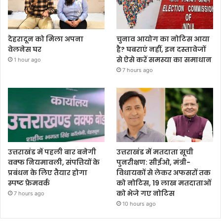
देहरादून को मिला अपना
चुनाव आयोग का नोटिस आया
वेलनेस घर
है? घबराएं नहीं, इन दस्तावेजों
से ऐसे करें समस्या का समाधान
1 hour ago
7 hours ago
उत्तराखंड में पहली बार बनेगी
उत्तराखंड में मतदाता सूची
वक्फ नियमावली, संपत्तियों के
पुनरीक्षण: सीईओ, मंत्री-
प्रबंधन के लिए तैयार होगा
विधायकों से लेकर अफसरों तक
स्पष्ट फ्रेमवर्क
को नोटिस, 19 लाख मतदाताओं
को भेजे गए नोटिस
7 hours ago
10 hours ago