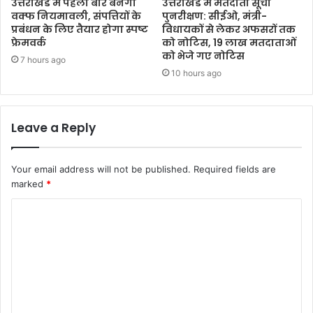
उत्तराखंड में पहली बार बनेगी
उत्तराखंड में मतदाता सूची
वक्फ नियमावली, संपत्तियों के
पुनरीक्षण: सीईओ, मंत्री-
प्रबंधन के लिए तैयार होगा स्पष्ट
विधायकों से लेकर अफसरों तक
फ्रेमवर्क
को नोटिस, 19 लाख मतदाताओं
को भेजे गए नोटिस
7 hours ago
10 hours ago
Leave a Reply
Your email address will not be published.
Required fields are
marked
*
C
o
m
m
e