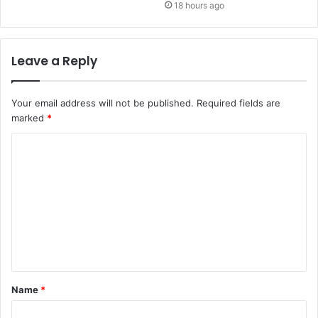
18 hours ago
Leave a Reply
Your email address will not be published.
Required fields are
marked
*
C
o
m
m
e
n
t
Name
*
*