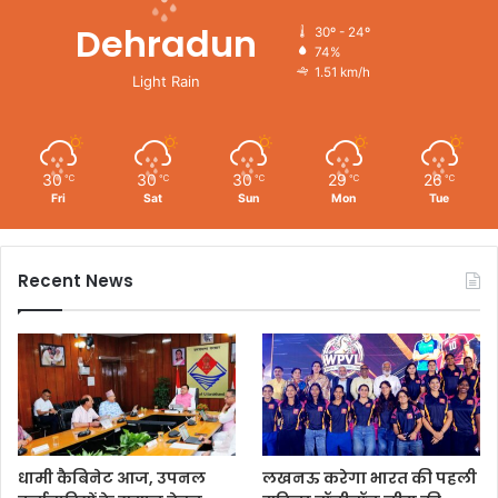
Dehradun
30º - 24º
74%
1.51 km/h
Light Rain
30
30
30
29
26
℃
℃
℃
℃
℃
Fri
Sat
Sun
Mon
Tue
Recent News
धामी कैबिनेट आज, उपनल
लखनऊ करेगा भारत की पहली