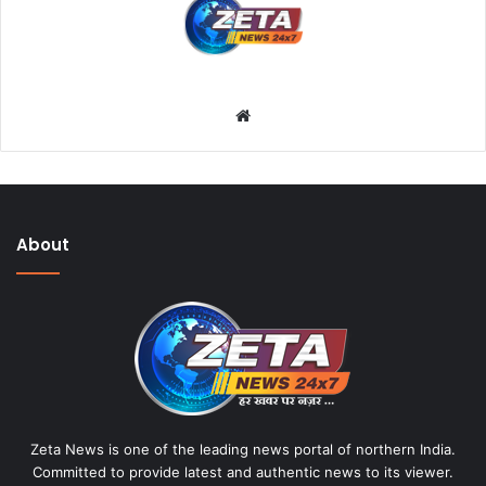
W
e
b
s
i
About
t
e
Zeta News is one of the leading news portal of northern India.
Committed to provide latest and authentic news to its viewer.