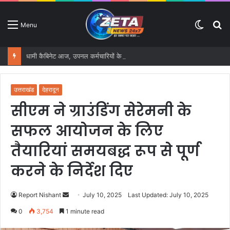
Switc
S
Menu
skin
fo
धामी कैबिनेट आज, उपनल कर्मचारियों के समान वेतन समेत कई बड़े फैसलों पर लग सकती है मुहर
उत्तराखंड
देहरादून
सीएम ने ग्राउंडिंग सेरेमनी के
सफल आयोजन के लिए
तैयारियां समयबद्ध रूप से पूर्ण
करने के निर्देश दिए
Report Nishant
S
July 10, 2025
Last Updated: July 10, 2025
e
0
3,754
1 minute read
n