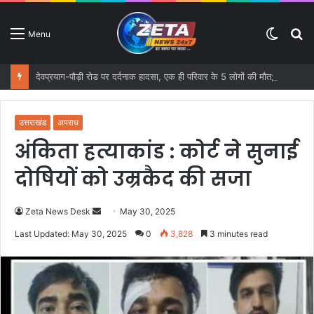
Switc
S
Menu
skin
fo
देवप्रयाग-पौड़ी रोड पर दर्दनाक हादसा, एक ही परिवार के 5 लोगों की मौत; 16 वर्षीय मासूम घायल
उत्तराखंड
अपराध
अंकिता हत्याकांड : कोर्ट ने सुनाई
दोषियों को उम्रकैद की सजा
Zeta News Desk
S
May 30, 2025
e
Last Updated: May 30, 2025
0
3,828
3 minutes read
n
d
a
n
e