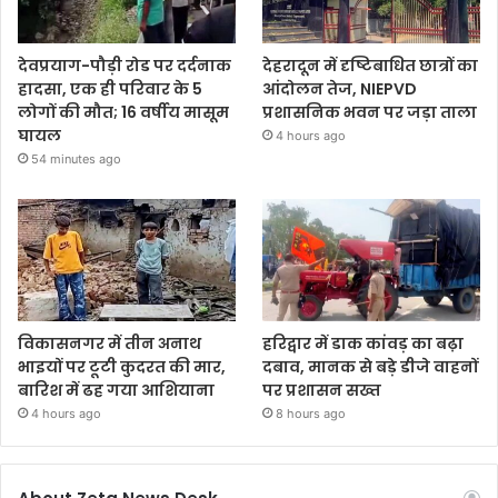
देवप्रयाग-पौड़ी रोड पर दर्दनाक
देहरादून में दृष्टिबाधित छात्रों का
हादसा, एक ही परिवार के 5
आंदोलन तेज, NIEPVD
लोगों की मौत; 16 वर्षीय मासूम
प्रशासनिक भवन पर जड़ा ताला
घायल
4 hours ago
54 minutes ago
विकासनगर में तीन अनाथ
हरिद्वार में डाक कांवड़ का बढ़ा
भाइयों पर टूटी कुदरत की मार,
दबाव, मानक से बड़े डीजे वाहनों
बारिश में ढह गया आशियाना
पर प्रशासन सख्त
4 hours ago
8 hours ago