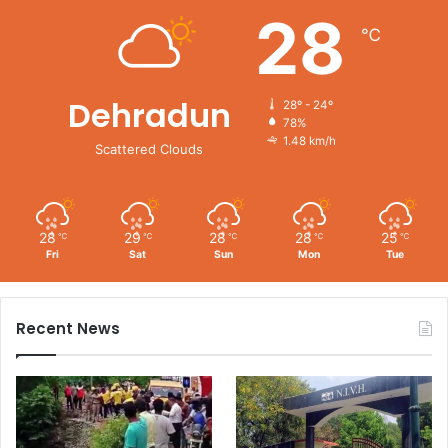
28
℃
Dehradun
28º - 24º
78%
1.48 km/h
Scattered Clouds
28
29
28
28
25
℃
℃
℃
℃
℃
Fri
Sat
Sun
Mon
Tue
Recent News