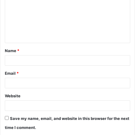
m
m
e
n
t
Name
*
*
Email
*
Website
Save my name, email, and website in this browser for the next
time I comment.