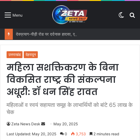
Switc
S
Menu
skin
fo
देवप्रयाग-पौड़ी रोड पर दर्दनाक हादसा, एक ही परिवार के 5 लोगों की मौत; 16 वर्षीय मासूम घायल
उत्तराखंड
देहरादून
महिला सशक्तिकरण के बिना
विकसित राष्ट्र की संकल्पना
अधूरी: डॉ धन सिंह रावत
महिलाओं व स्वयं सहायता समूह के लाभार्थियों को बांटे 65 लाख के
चेक
Zeta News Desk
S
May 20, 2025
e
Last Updated: May 20, 2025
0
3,753
2 minutes read
n