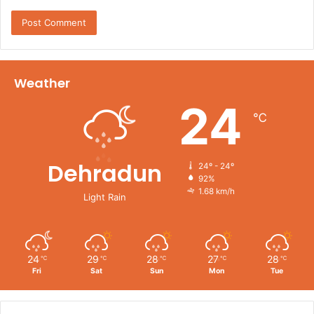
Weather
24
℃
Dehradun
24º - 24º
92%
1.68 km/h
Light Rain
24
29
28
27
28
℃
℃
℃
℃
℃
Fri
Sat
Sun
Mon
Tue