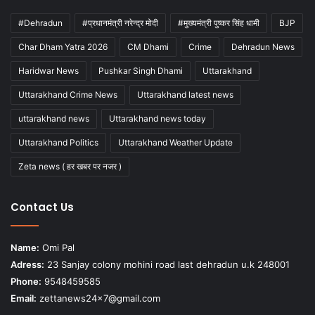
#Dehradun
#प्रधानमंत्री नरेन्द्र मोदी
#मुख्यमंत्री पुष्कर सिंह धामी
BJP
Char Dham Yatra 2026
CM Dhami
Crime
Dehradun News
Haridwar News
Pushkar Singh Dhami
Uttarakhand
Uttarakhand Crime News
Uttarakhand latest news
uttarakhand news
Uttarakhand news today
Uttarakhand Politics
Uttarakhand Weather Update
Zeta news ( हर खबर पर नजर )
Contact Us
Name:
Omi Pal
Adress:
23 Sanjay colony mohini road last dehradun u.k 248001
Phone:
9548459585
Email:
zettanews24x7@gmail.com