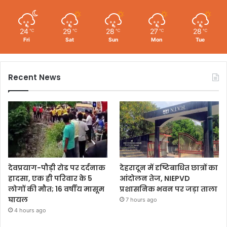
24
29
28
27
28
℃
℃
℃
℃
℃
Fri
Sat
Sun
Mon
Tue
Recent News
देवप्रयाग-पौड़ी रोड पर दर्दनाक
देहरादून में दृष्टिबाधित छात्रों का
हादसा, एक ही परिवार के 5
आंदोलन तेज, NIEPVD
लोगों की मौत; 16 वर्षीय मासूम
प्रशासनिक भवन पर जड़ा ताला
घायल
7 hours ago
4 hours ago