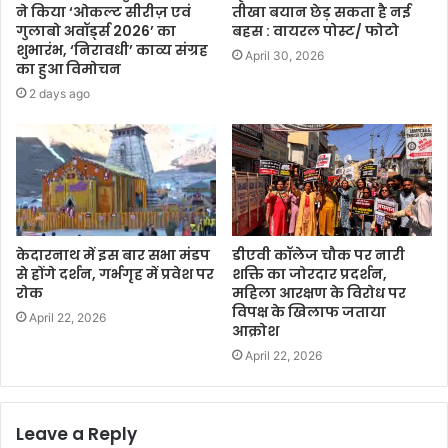
ने किया ‘ओकल्ट सीरीज़ एवं
तीखा बयान छेड़ सकता है नई
गुलाबो अवॉर्ड्स 2026’ का
बहस : वायरल पोस्ट/ फोटो
शुभारंभ, ‘निरावधी’ काव्य संग्रह
April 30, 2026
का हुआ विमोचन
2 days ago
केदारनाथ में इस बार सभा मंडप
डीएवी कॉलेज चौक पर नारी
से होंगे दर्शन, गर्भगृह में प्रवेश पर
शक्ति का जोरदार प्रदर्शन,
रोक
महिला आरक्षण के विरोध पर
विपक्ष के खिलाफ जताया
April 22, 2026
आक्रोश
April 22, 2026
Leave a Reply