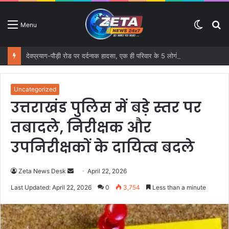
Switc
S
Menu
skin
fo
देवप्रयाग-पौड़ी रोड पर दर्दनाक हादसा, एक ही परिवार के 5 लोगों की मौत; 16 वर्षीय मासूम घायल
Uncategorized
उत्तराखंड पुलिस में बड़े स्तर पर
तबादले, निरीक्षक और
उपनिरीक्षकों के दायित्व बदले
Zeta News Desk
S
April 22, 2026
e
Last Updated: April 22, 2026
0
3,754
Less than a minute
n
d
a