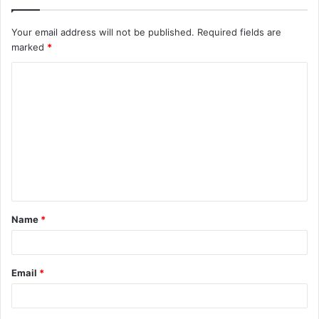
Your email address will not be published.
Required fields are
marked
*
C
o
m
m
e
n
t
Name
*
*
Email
*