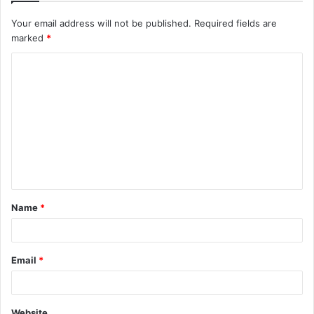
Your email address will not be published.
Required fields are
marked
*
C
o
m
m
e
n
t
Name
*
*
Email
*
Website