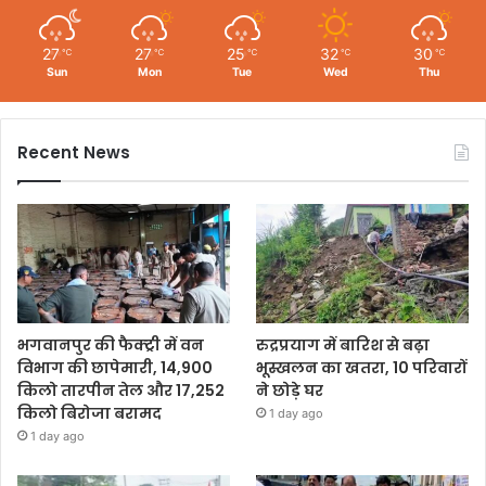
27
27
25
32
30
℃
℃
℃
℃
℃
Sun
Mon
Tue
Wed
Thu
Recent News
भगवानपुर की फैक्ट्री में वन
रुद्रप्रयाग में बारिश से बढ़ा
विभाग की छापेमारी, 14,900
भूस्खलन का खतरा, 10 परिवारों
किलो तारपीन तेल और 17,252
ने छोड़े घर
किलो बिरोजा बरामद
1 day ago
1 day ago