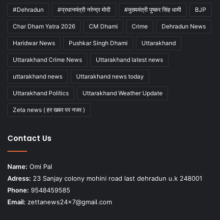
#Dehradun
#प्रधानमंत्री नरेन्द्र मोदी
#मुख्यमंत्री पुष्कर सिंह धामी
BJP
Char Dham Yatra 2026
CM Dhami
Crime
Dehradun News
Haridwar News
Pushkar Singh Dhami
Uttarakhand
Uttarakhand Crime News
Uttarakhand latest news
uttarakhand news
Uttarakhand news today
Uttarakhand Politics
Uttarakhand Weather Update
Zeta news ( हर खबर पर नजर )
Contact Us
Name:
Omi Pal
Adress:
23 Sanjay colony mohini road last dehradun u.k 248001
Phone:
9548459585
Email:
zettanews24x7@gmail.com