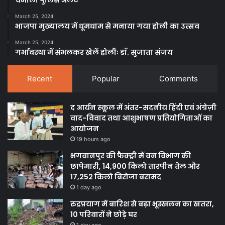
चमोली पुलिस अलर्ट
March 25, 2024
भाजपा मुख्यालय में धूमधाम से मनाया गया होली का उत्सव
March 25, 2024
गर्भावस्था में संभलकर खेलें होलीः डाॅ. सुजाता संजय
Recent
Popular
Comments
द आर्यन स्कूल में अंतर-सदनीय हिंदी एवं अंग्रेज़ी
वाद-विवाद तथा आशुभाषण प्रतियोगिताओं का
आयोजन
19 hours ago
भगवानपुर की फैक्ट्री में वन विभाग की
छापेमारी, 14,900 किलो तारपीन तेल और
17,252 किलो बिरोजा बरामद
1 day ago
रुद्रप्रयाग में बारिश से बढ़ा भूस्खलन का खतरा,
10 परिवारों ने छोड़े घर