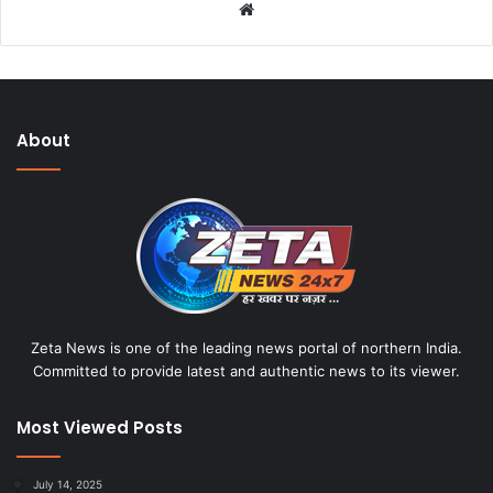
W
e
b
s
i
About
t
e
Zeta News is one of the leading news portal of northern India.
Committed to provide latest and authentic news to its viewer.
Most Viewed Posts
July 14, 2025