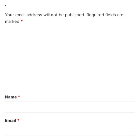
Your email address will not be published.
Required fields are
marked
*
C
o
m
m
e
n
t
Name
*
*
Email
*