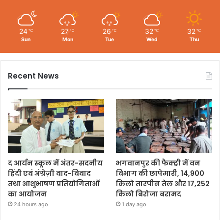
24
27
26
32
32
℃
℃
℃
℃
℃
Sun
Mon
Tue
Wed
Thu
Recent News
द आर्यन स्कूल में अंतर-सदनीय
भगवानपुर की फैक्ट्री में वन
हिंदी एवं अंग्रेज़ी वाद-विवाद
विभाग की छापेमारी, 14,900
तथा आशुभाषण प्रतियोगिताओं
किलो तारपीन तेल और 17,252
का आयोजन
किलो बिरोजा बरामद
24 hours ago
1 day ago