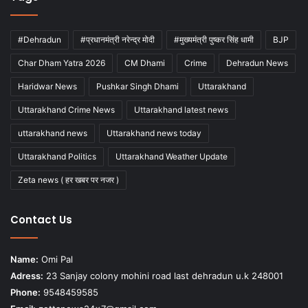
#Dehradun
#प्रधानमंत्री नरेन्द्र मोदी
#मुख्यमंत्री पुष्कर सिंह धामी
BJP
Char Dham Yatra 2026
CM Dhami
Crime
Dehradun News
Haridwar News
Pushkar Singh Dhami
Uttarakhand
Uttarakhand Crime News
Uttarakhand latest news
uttarakhand news
Uttarakhand news today
Uttarakhand Politics
Uttarakhand Weather Update
Zeta news ( हर खबर पर नजर )
Contact Us
Name:
Omi Pal
Adress:
23 Sanjay colony mohini road last dehradun u.k 248001
Phone:
9548459585