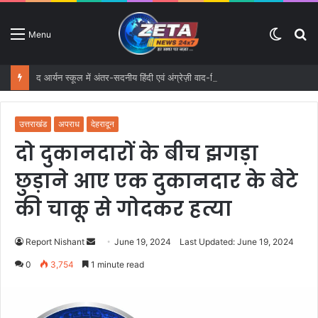
Switc
S
Menu
skin
fo
द आर्यन स्कूल में अंतर-सदनीय हिंदी एवं अंग्रेज़ी वाद-विवाद तथा आशुभाषण प्रतियोगिताओं का आयोजन
उत्तराखंड
अपराध
देहरादून
दो दुकानदारों के बीच झगड़ा
छुड़ाने आए एक दुकानदार के बेटे
की चाकू से गोदकर हत्या
Report Nishant
S
June 19, 2024
Last Updated: June 19, 2024
e
0
3,754
1 minute read
n
d
a