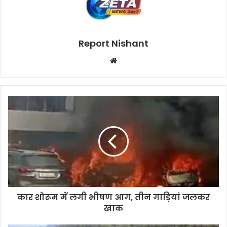
Report Nishant
W
e
b
s
i
t
e
कार शोरूम में लगी भीषण आग, तीन गाड़ियां जलकर
खाक