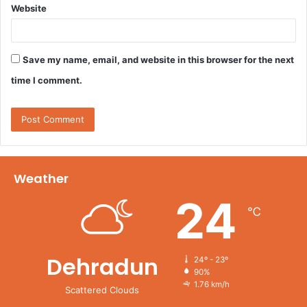
Website
Save my name, email, and website in this browser for the next
time I comment.
Weather
24
℃
Dehradun
24º - 23º
90%
1.76 km/h
Scattered Clouds