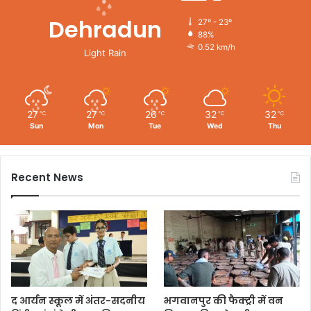
Dehradun
27º - 23º
88%
0.52 km/h
Light Rain
27
27
26
32
32
℃
℃
℃
℃
℃
Sun
Mon
Tue
Wed
Thu
Recent News
द आर्यन स्कूल में अंतर-सदनीय
भगवानपुर की फैक्ट्री में वन