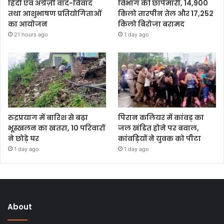
हिंदी एवं अंग्रेज़ी वाद-विवाद
विभाग की छापेमारी, 14,900
तथा आशुभाषण प्रतियोगिताओं
किलो तारपीन तेल और 17,252
का आयोजन
किलो बिरोजा बरामद
21 hours ago
1 day ago
रुद्रप्रयाग में बारिश से बढ़ा
पिरान कलियर में कांवड़ का
भूस्खलन का खतरा, 10 परिवारों
जल खंडित होने पर बवाल,
ने छोड़े घर
कांवड़ियों ने युवक को पीटा
1 day ago
1 day ago
About