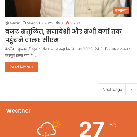
सामाजिक
Admin
March 15, 2023
0
3,760
बजट संतुलित, समावेशी और सभी वर्गों तक
पहुंचने वालाः सीएम
गैरसैंण : मुख्यमंत्री पुष्कर सिंह धामी ने कहा कि वित्त वर्ष 2023-24 के लिए शानदार बजट
प्रस्तुत किया गया है।…
Read More »
Next page
Weather
27
℃