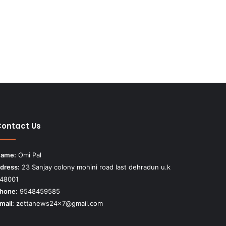
ontact Us
ame:
Omi Pal
dress:
23 Sanjay colony mohini road last dehradun u.k
48001
hone:
9548459585
mail:
zettanews24x7@gmail.com