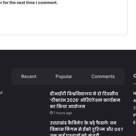
r for the next time I comment.
C
Recent
Popular
Comments
of
डीआईटी विश्वविद्यालय ने दो दिवसीय
N
‘दीक्षारंभ 2026’ ओरिएंटेशन कार्यक्रम
A
का किया आयोजन
2
7 hours ago
P
उत्तराखंड कैबिनेट के बड़े फैसले: वन
E
विकास निगम से ईको टूरिज्म और GST
तक कई प्रस्तावों को मंजूरी