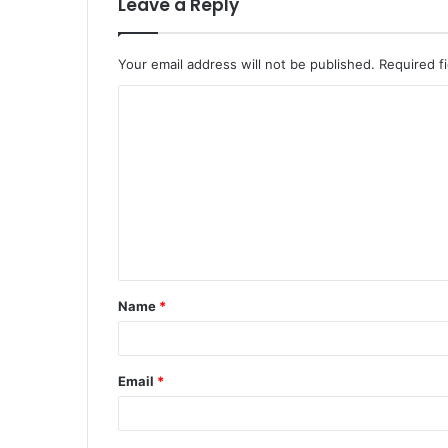
Leave a Reply
Your email address will not be published.
Required f
C
o
m
m
e
n
t
Name
*
*
Email
*