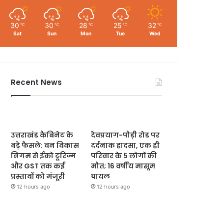
30
30
28
25
32
℃
℃
℃
℃
℃
Sat
Sun
Mon
Tue
Wed
Recent News
उत्तराखंड कैबिनेट के
देवप्रयाग-पौड़ी रोड पर
बड़े फैसले: वन विकास
दर्दनाक हादसा, एक ही
निगम से ईको टूरिज्म
परिवार के 5 लोगों की
और GST तक कई
मौत; 16 वर्षीय मासूम
प्रस्तावों को मंजूरी
घायल
12 hours ago
12 hours ago