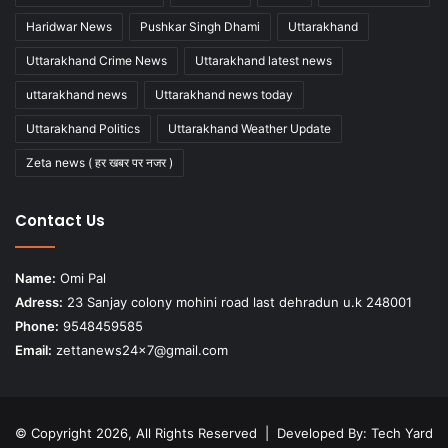
Haridwar News
Pushkar Singh Dhami
Uttarakhand
Uttarakhand Crime News
Uttarakhand latest news
uttarakhand news
Uttarakhand news today
Uttarakhand Politics
Uttarakhand Weather Update
Zeta news ( हर खबर पर नजर )
Contact Us
Name:
Omi Pal
Adress:
23 Sanjay colony mohini road last dehradun u.k 248001
Phone:
9548459585
Email:
zettanews24x7@gmail.com
© Copyright 2026, All Rights Reserved | Developed By:
Tech Yard