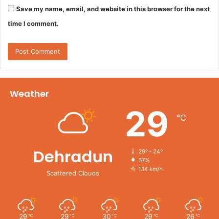
Save my name, email, and website in this browser for the next
time I comment.
Weather
29
℃
Dehradun
29º - 24º
67%
1.14 km/h
Scattered Clouds
29
29
30
29
26
℃
℃
℃
℃
℃