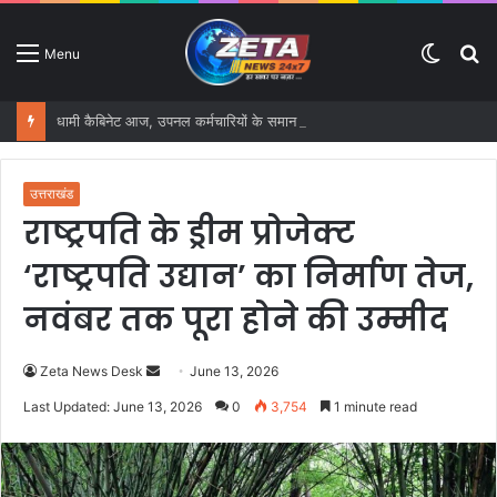
Switc
S
Menu
skin
fo
धामी कैबिनेट आज, उपनल कर्मचारियों के समान वेतन समेत कई बड़े फैसलों पर लग सकती है मुहर
उत्तराखंड
राष्ट्रपति के ड्रीम प्रोजेक्ट
‘राष्ट्रपति उद्यान’ का निर्माण तेज,
नवंबर तक पूरा होने की उम्मीद
Zeta News Desk
S
June 13, 2026
e
Last Updated: June 13, 2026
0
3,754
1 minute read
n
d
a