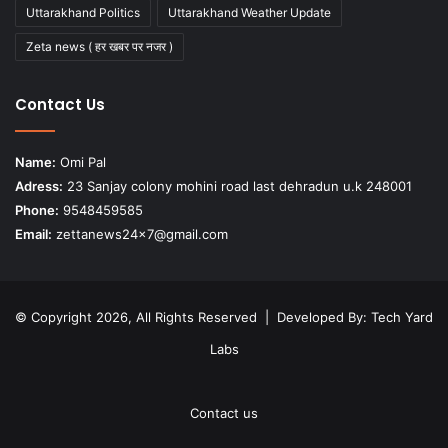
Uttarakhand Politics
Uttarakhand Weather Update
Zeta news ( हर खबर पर नजर )
Contact Us
Name:
Omi Pal
Adress:
23 Sanjay colony mohini road last dehradun u.k 248001
Phone:
9548459585
Email:
zettanews24x7@gmail.com
© Copyright 2026, All Rights Reserved | Developed By:
Tech Yard
Labs
Contact us