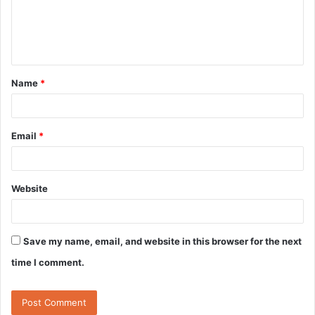
m
e
n
t
Name
*
*
Email
*
Website
Save my name, email, and website in this browser for the next
time I comment.