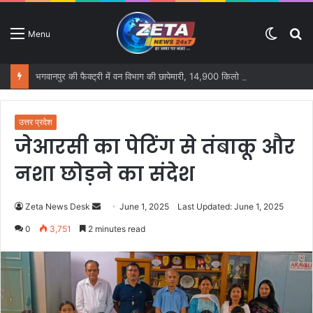
Switc
S
Menu
skin
fo
भगवानपुर की फैक्ट्री में वन विभाग की छापेमारी, 14,900 किलो तारपीन तेल और 17,252 किलो बिरोजा बरामद
उत्तर प्रदेश
जेआरसी का पेटिंग से तंबाकू और
नशा छोड़ने का संदेश
Zeta News Desk
S
June 1, 2025
Last Updated: June 1, 2025
e
0
3,751
2 minutes read
n
d
a
n
e