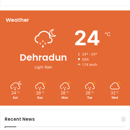
Weather
24
℃
Dehradun
24º - 24º
93%
1.74 km/h
Light Rain
24
29
28
26
32
℃
℃
℃
℃
℃
Sat
Sun
Mon
Tue
Wed
Recent News