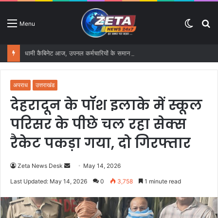
Switc
S
Menu
skin
fo
धामी कैबिनेट आज, उपनल कर्मचारियों के समान वेतन समेत कई बड़े फैसलों पर लग सकती है मुहर
अपराध
उत्तराखंड
देहरादून के पॉश इलाके में स्कूल
परिसर के पीछे चल रहा सेक्स
रैकेट पकड़ा गया, दो गिरफ्तार
Zeta News Desk
S
May 14, 2026
e
Last Updated: May 14, 2026
0
3,758
1 minute read
n
d
a