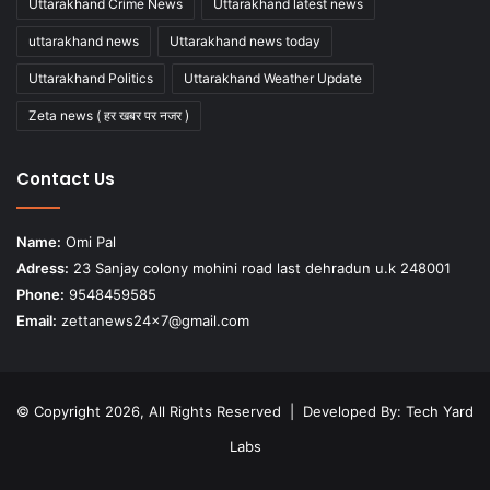
Uttarakhand Crime News
Uttarakhand latest news
uttarakhand news
Uttarakhand news today
Uttarakhand Politics
Uttarakhand Weather Update
Zeta news ( हर खबर पर नजर )
Contact Us
Name:
Omi Pal
Adress:
23 Sanjay colony mohini road last dehradun u.k 248001
Phone:
9548459585
Email:
zettanews24x7@gmail.com
© Copyright 2026, All Rights Reserved | Developed By:
Tech Yard
Labs