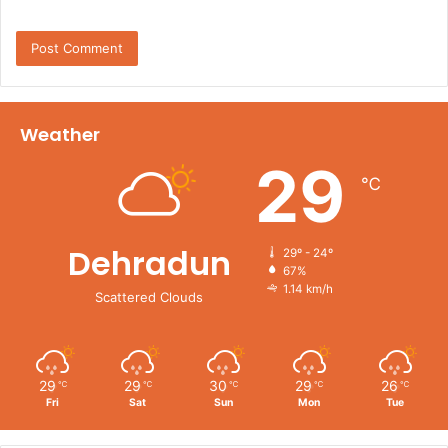
Weather
29
℃
Dehradun
29º - 24º
67%
1.14 km/h
Scattered Clouds
29
29
30
29
26
℃
℃
℃
℃
℃
Fri
Sat
Sun
Mon
Tue