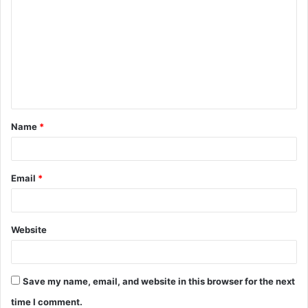
o
m
m
e
n
t
Name
*
*
Email
*
Website
Save my name, email, and website in this browser for the next
time I comment.