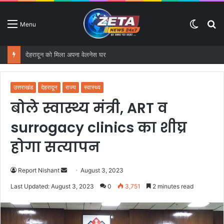
Switc
S
Menu
skin
fo
देहरादून को मिला अपना वेलनेस घर
उत्तराखंड
देहरादून
राज्य
स्वास्थ्य
बोले स्वास्थ्य मंत्री, ART व
surrogacy clinics का शीघ्र
होगा सत्यापन
Report Nishant
S
August 3, 2023
e
Last Updated: August 3, 2023
0
3,751
2 minutes read
n
d
a