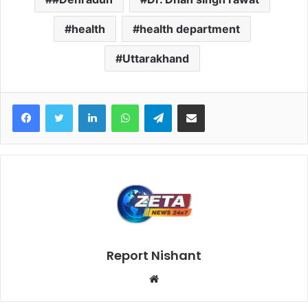
health
health department
Uttarakhand
Facebook
Twitter
LinkedIn
WhatsApp
Telegram
Share via Email
Report Nishant
W
e