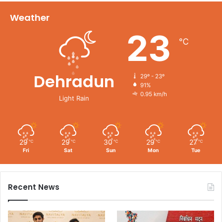
Weather
23
℃
Dehradun
29º - 23º
91%
0.95 km/h
Light Rain
29
29
30
29
27
℃
℃
℃
℃
℃
Fri
Sat
Sun
Mon
Tue
Recent News