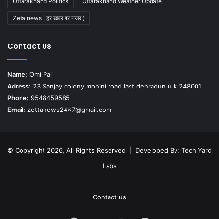
Uttarakhand Politics
Uttarakhand Weather Update
Zeta news ( हर खबर पर नजर )
Contact Us
Name:
Omi Pal
Adress:
23 Sanjay colony mohini road last dehradun u.k 248001
Phone:
9548459585
Email:
zettanews24x7@gmail.com
© Copyright 2026, All Rights Reserved | Developed By:
Tech Yard
Labs
Contact us