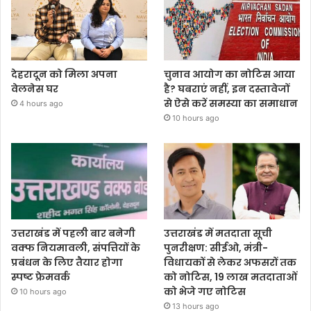
देहरादून को मिला अपना
चुनाव आयोग का नोटिस आया
वेलनेस घर
है? घबराएं नहीं, इन दस्तावेजों
से ऐसे करें समस्या का समाधान
4 hours ago
10 hours ago
उत्तराखंड में पहली बार बनेगी
उत्तराखंड में मतदाता सूची
वक्फ नियमावली, संपत्तियों के
पुनरीक्षण: सीईओ, मंत्री-
प्रबंधन के लिए तैयार होगा
विधायकों से लेकर अफसरों तक
स्पष्ट फ्रेमवर्क
को नोटिस, 19 लाख मतदाताओं
को भेजे गए नोटिस
10 hours ago
13 hours ago