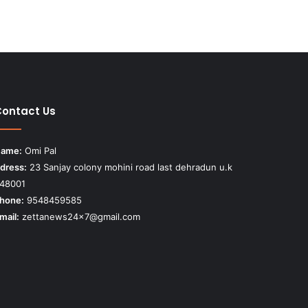
ontact Us
ame:
Omi Pal
dress:
23 Sanjay colony mohini road last dehradun u.k
48001
hone:
9548459585
mail:
zettanews24x7@gmail.com