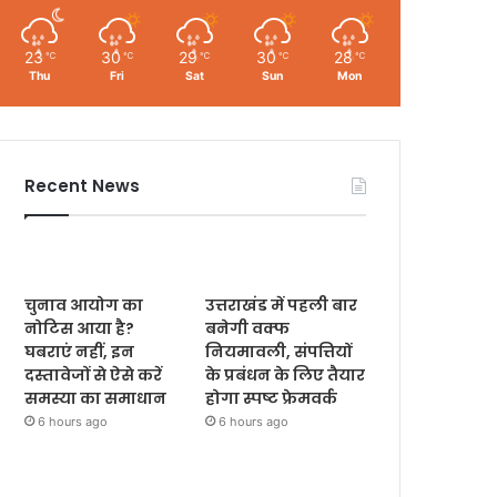
23
30
29
30
28
℃
℃
℃
℃
℃
Thu
Fri
Sat
Sun
Mon
Recent News
चुनाव आयोग का
उत्तराखंड में पहली बार
नोटिस आया है?
बनेगी वक्फ
घबराएं नहीं, इन
नियमावली, संपत्तियों
दस्तावेजों से ऐसे करें
के प्रबंधन के लिए तैयार
समस्या का समाधान
होगा स्पष्ट फ्रेमवर्क
6 hours ago
6 hours ago