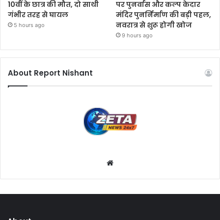
10वीं के छात्र की मौत, दो साथी
पर पुनर्वास और कल्प केदार
गंभीर तरह से घायल
मंदिर पुनर्निर्माण की बड़ी पहल,
नवरात्र से शुरू होगी खोज
5 hours ago
9 hours ago
About Report Nishant
W
e
b
s
i