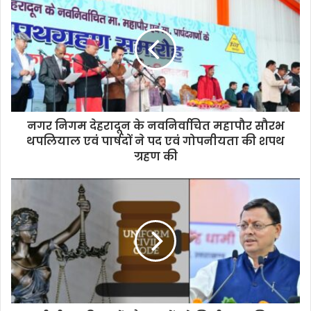
i
t
e
नगर निगम देहरादून के नवनिर्वाचित महापौर सौरभ
थपलियाल एवं पार्षदों ने पद एवं गोपनीयता की शपथ
ग्रहण की