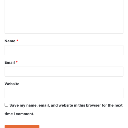
m
e
n
t
Name
*
*
Email
*
Website
Save my name, email, and website in this browser for the next
time I comment.