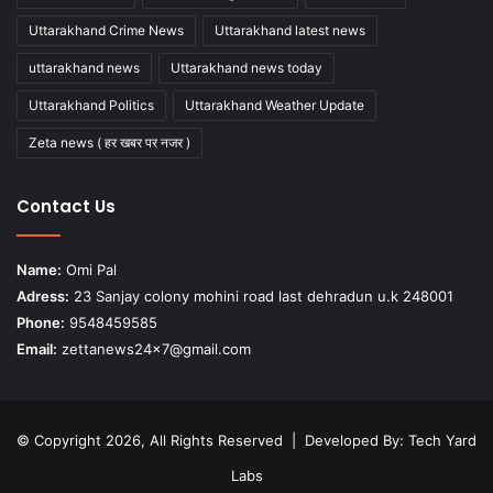
Uttarakhand Crime News
Uttarakhand latest news
uttarakhand news
Uttarakhand news today
Uttarakhand Politics
Uttarakhand Weather Update
Zeta news ( हर खबर पर नजर )
Contact Us
Name:
Omi Pal
Adress:
23 Sanjay colony mohini road last dehradun u.k 248001
Phone:
9548459585
Email:
zettanews24x7@gmail.com
© Copyright 2026, All Rights Reserved | Developed By:
Tech Yard
Labs