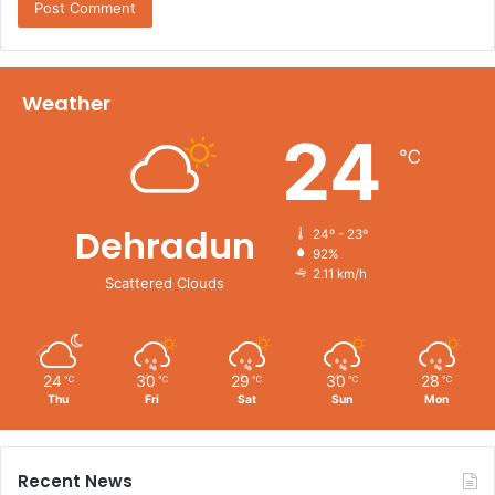
Weather
24
℃
Dehradun
24º - 23º
92%
2.11 km/h
Scattered Clouds
24
30
29
30
28
℃
℃
℃
℃
℃
Thu
Fri
Sat
Sun
Mon
Recent News