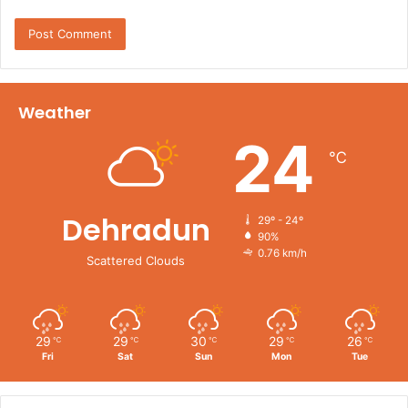
Weather
24
℃
Dehradun
29º - 24º
90%
0.76 km/h
Scattered Clouds
29
29
30
29
26
℃
℃
℃
℃
℃
Fri
Sat
Sun
Mon
Tue