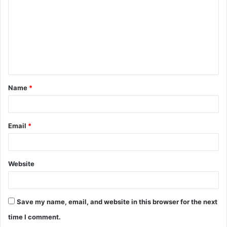
m
m
e
n
t
Name
*
*
Email
*
Website
Save my name, email, and website in this browser for the next
time I comment.