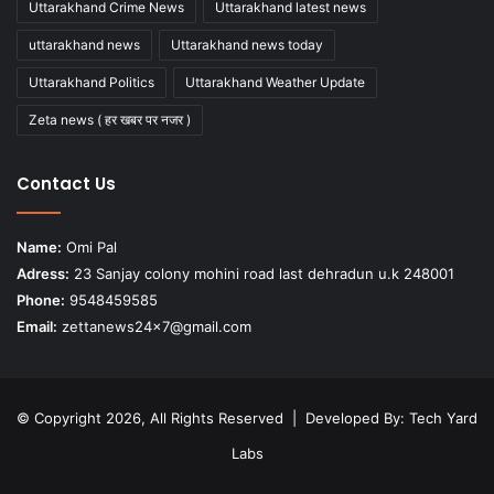
Uttarakhand Crime News
Uttarakhand latest news
uttarakhand news
Uttarakhand news today
Uttarakhand Politics
Uttarakhand Weather Update
Zeta news ( हर खबर पर नजर )
Contact Us
Name:
Omi Pal
Adress:
23 Sanjay colony mohini road last dehradun u.k 248001
Phone:
9548459585
Email:
zettanews24x7@gmail.com
© Copyright 2026, All Rights Reserved | Developed By:
Tech Yard
Labs