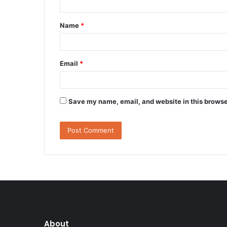
t
Name
*
*
Email
*
Save my name, email, and website in this browse
About