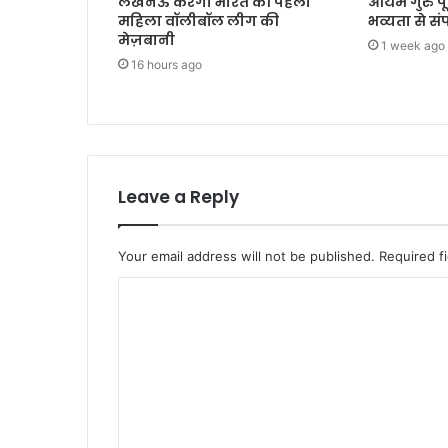
लखनऊ करेगा भारत की पहली
आर्यम गुरु प
महिला वॉलीबॉल लीग की
भव्यता से सं
मेज़बानी
1 week ago
16 hours ago
Leave a Reply
Your email address will not be published.
Required f
C
o
m
m
e
n