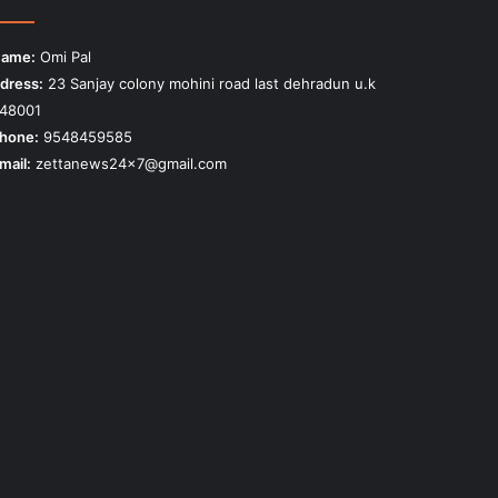
ame:
Omi Pal
dress:
23 Sanjay colony mohini road last dehradun u.k
48001
hone:
9548459585
mail:
zettanews24x7@gmail.com