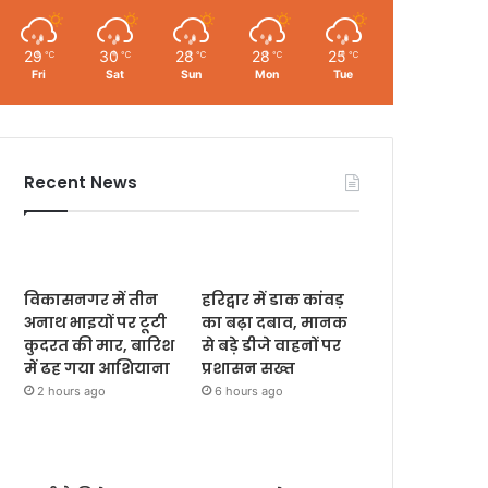
29
30
28
28
25
℃
℃
℃
℃
℃
Fri
Sat
Sun
Mon
Tue
Recent News
विकासनगर में तीन
हरिद्वार में डाक कांवड़
अनाथ भाइयों पर टूटी
का बढ़ा दबाव, मानक
कुदरत की मार, बारिश
से बड़े डीजे वाहनों पर
में ढह गया आशियाना
प्रशासन सख्त
2 hours ago
6 hours ago