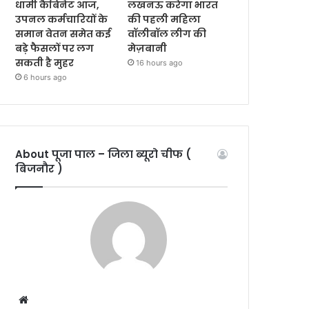
धामी कैबिनेट आज,
लखनऊ करेगा भारत
उपनल कर्मचारियों के
की पहली महिला
समान वेतन समेत कई
वॉलीबॉल लीग की
बड़े फैसलों पर लग
मेज़बानी
सकती है मुहर
16 hours ago
6 hours ago
About पूजा पाल – जिला ब्यूरो चीफ (
बिजनौर )
W