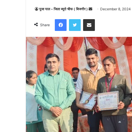
पूजा पाल – जिला ब्यूरो चीफ ( बिजनौर )
S
December 8, 2024
e
Facebook
Twitter
Share via Email
n
Share
d
a
n
e
m
a
i
l