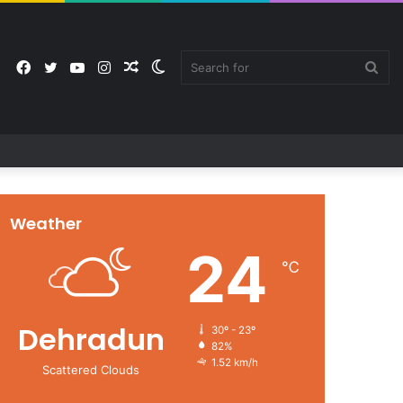
Facebook
Twitter
YouTube
Instagram
Random
Switch
Sea
Article
skin
for
Weather
24
℃
Dehradun
30º - 23º
82%
1.52 km/h
Scattered Clouds