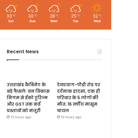
30
30
28
25
32
℃
℃
℃
℃
℃
Sat
Sun
Mon
Tue
Wed
Recent News
उत्तराखंड कैबिनेट के
देवप्रयाग-पौड़ी रोड पर
बड़े फैसले: वन विकास
दर्दनाक हादसा, एक ही
निगम से ईको टूरिज्म
परिवार के 5 लोगों की
और GST तक कई
मौत; 16 वर्षीय मासूम
प्रस्तावों को मंजूरी
घायल
10 hours ago
10 hours ago