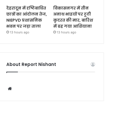
देहरादून में दृष्टिबाधित
विकासनगर में तीन
छात्रों का आंदोलन तेज,
अनाथ भाइयों पर टूटी
NIEPVD प्रशासनिक
कुदरत की मार, बारिश
भवन पर जड़ा ताला
में ढह गया आशियाना
13 hours ago
13 hours ago
About Report Nishant
W
e
b
s
i
t