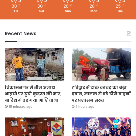
30
30
28
28
25
℃
℃
℃
℃
℃
Fri
Sat
Sun
Mon
Tue
Recent News
विकासनगर में तीन अनाथ
हरिद्वार में डाक कांवड़ का बढ़ा
भाइयों पर टूटी कुदरत की मार,
दबाव, मानक से बड़े डीजे वाहनों
बारिश में ढह गया आशियाना
पर प्रशासन सख्त
15 minutes ago
4 hours ago