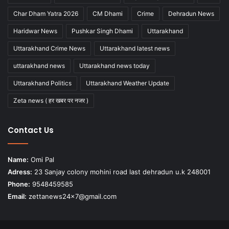
Char Dham Yatra 2026
CM Dhami
Crime
Dehradun News
Haridwar News
Pushkar Singh Dhami
Uttarakhand
Uttarakhand Crime News
Uttarakhand latest news
uttarakhand news
Uttarakhand news today
Uttarakhand Politics
Uttarakhand Weather Update
Zeta news ( हर खबर पर नजर )
Contact Us
Name:
Omi Pal
Adress:
23 Sanjay colony mohini road last dehradun u.k 248001
Phone:
9548459585
Email:
zettanews24x7@gmail.com