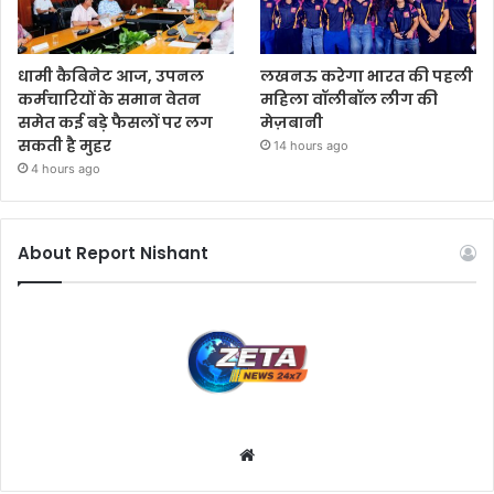
धामी कैबिनेट आज, उपनल
लखनऊ करेगा भारत की पहली
कर्मचारियों के समान वेतन
महिला वॉलीबॉल लीग की
समेत कई बड़े फैसलों पर लग
मेज़बानी
सकती है मुहर
14 hours ago
4 hours ago
About Report Nishant
W
e