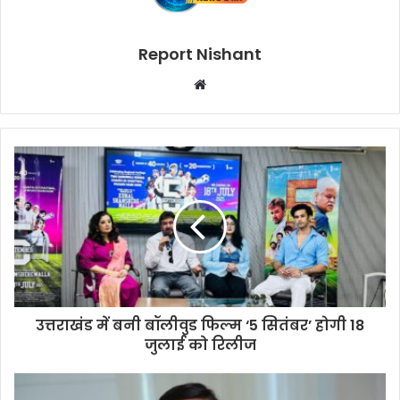
Report Nishant
W
e
b
s
i
t
e
उत्तराखंड में बनी बॉलीवुड फिल्म ‘5 सितंबर’ होगी 18
जुलाई को रिलीज