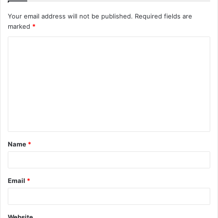
Your email address will not be published.
Required fields are
marked
*
C
o
m
m
e
n
t
Name
*
*
Email
*
Website