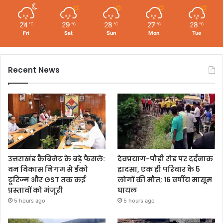
24
29
28
27
28
℃
℃
℃
℃
℃
Fri
Sat
Sun
Mon
Tue
Recent News
उत्तराखंड कैबिनेट के बड़े फैसले:
देवप्रयाग-पौड़ी रोड पर दर्दनाक
वन विकास निगम से ईको
हादसा, एक ही परिवार के 5
टूरिज्म और GST तक कई
लोगों की मौत; 16 वर्षीय मासूम
प्रस्तावों को मंजूरी
घायल
5 hours ago
5 hours ago