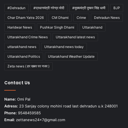
#Dehradun
#प्रधानमंत्री नरेन्द्र मोदी
#मुख्यमंत्री पुष्कर सिंह धामी
BJP
Char Dham Yatra 2026
CM Dhami
Crime
Dehradun News
Haridwar News
Pushkar Singh Dhami
Uttarakhand
Uttarakhand Crime News
Uttarakhand latest news
uttarakhand news
Uttarakhand news today
Uttarakhand Politics
Uttarakhand Weather Update
Zeta news ( हर खबर पर नजर )
Contact Us
Name:
Omi Pal
Adress:
23 Sanjay colony mohini road last dehradun u.k 248001
Phone:
9548459585
Email:
zettanews24x7@gmail.com