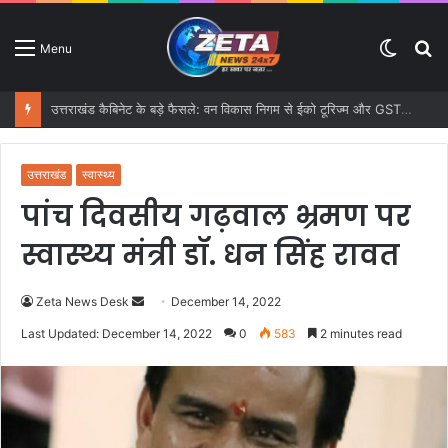
Switc
S
Menu
skin
fo
उत्तराखंड कैबिनेट के बड़े फैसले: वन विकास निगम से ईको टूरिज्म और GST तक कई प्रस्तावों को मंजूरी
उत्तराखंड
स्वास्थ्य
पांच दिवसीय गढ़वाल भ्रमण पर
स्वास्थ्य मंत्री डॉ. धन सिंह रावत
Zeta News Desk
S
December 14, 2022
e
Last Updated: December 14, 2022
0
583
2 minutes read
n
d
a
n
e