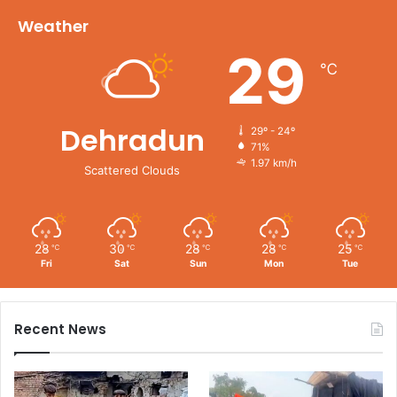
Weather
29
℃
Dehradun
29º - 24º
71%
1.97 km/h
Scattered Clouds
28
30
28
28
25
℃
℃
℃
℃
℃
Fri
Sat
Sun
Mon
Tue
Recent News