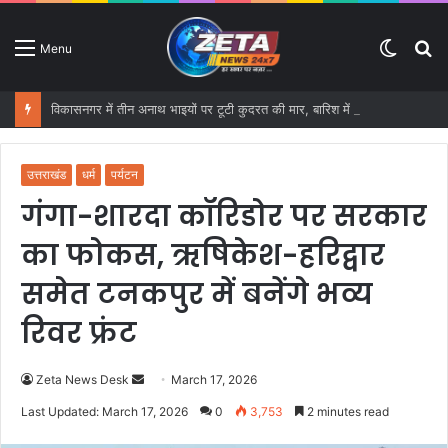
Switc
S
Menu
skin
fo
विकासनगर में तीन अनाथ भाइयों पर टूटी कुदरत की मार, बारिश में ढह गया आशियाना
उत्तराखंड
धर्म
पर्यटन
गंगा-शारदा कॉरिडोर पर सरकार
का फोकस, ऋषिकेश-हरिद्वार
समेत टनकपुर में बनेंगे भव्य
रिवर फ्रंट
Zeta News Desk
S
March 17, 2026
e
Last Updated: March 17, 2026
0
3,753
2 minutes read
n