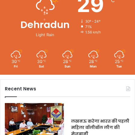
29
℃
Dehradun
30º - 24º
71%
1.56 km/h
Light Rain
30
30
28
28
25
℃
℃
℃
℃
℃
Fri
Sat
Sun
Mon
Tue
Recent News
लखनऊ करेगा भारत की पहली
महिला वॉलीबॉल लीग की
मेज़बानी