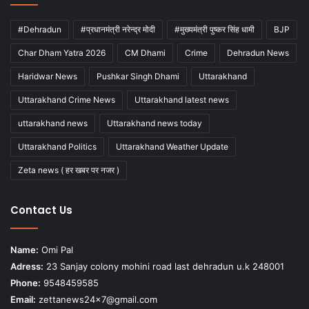
#Dehradun
#प्रधानमंत्री नरेन्द्र मोदी
#मुख्यमंत्री पुष्कर सिंह धामी
BJP
Char Dham Yatra 2026
CM Dhami
Crime
Dehradun News
Haridwar News
Pushkar Singh Dhami
Uttarakhand
Uttarakhand Crime News
Uttarakhand latest news
uttarakhand news
Uttarakhand news today
Uttarakhand Politics
Uttarakhand Weather Update
Zeta news ( हर खबर पर नजर )
Contact Us
Name:
Omi Pal
Adress:
23 Sanjay colony mohini road last dehradun u.k 248001
Phone:
9548459585
Email:
zettanews24x7@gmail.com