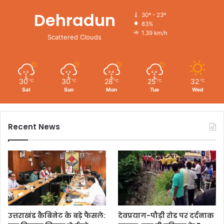
Dehradun
30º - 23º
83%
1.39 km/h
Scattered Clouds
30
30
28
25
32
℃
℃
℃
℃
℃
Sat
Sun
Mon
Tue
Wed
Recent News
उत्तराखंड कैबिनेट के बड़े फैसले:
देवप्रयाग-पौड़ी रोड पर दर्दनाक