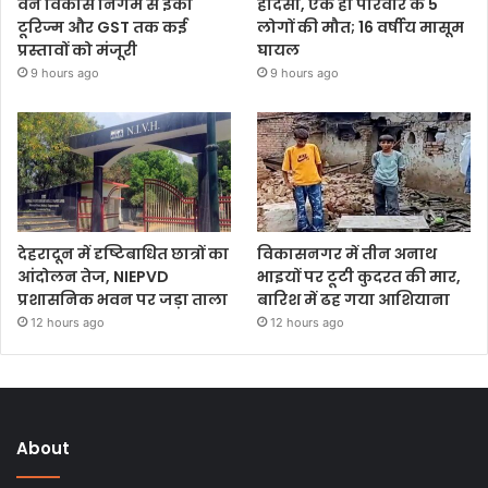
वन विकास निगम से ईको
हादसा, एक ही परिवार के 5
टूरिज्म और GST तक कई
लोगों की मौत; 16 वर्षीय मासूम
प्रस्तावों को मंजूरी
घायल
9 hours ago
9 hours ago
देहरादून में दृष्टिबाधित छात्रों का
विकासनगर में तीन अनाथ
आंदोलन तेज, NIEPVD
भाइयों पर टूटी कुदरत की मार,
प्रशासनिक भवन पर जड़ा ताला
बारिश में ढह गया आशियाना
12 hours ago
12 hours ago
About