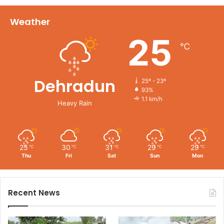
Weather
25
℃
Dehradun
25º - 23º
93%
1.1 km/h
Heavy Rain
25
30
31
29
29
℃
℃
℃
℃
℃
Thu
Fri
Sat
Sun
Mon
Recent News