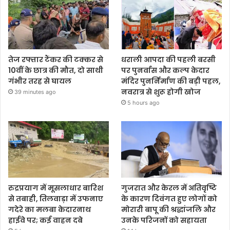
तेज रफ्तार टैंकर की टक्कर से
धराली आपदा की पहली बरसी
10वीं के छात्र की मौत, दो साथी
पर पुनर्वास और कल्प केदार
गंभीर तरह से घायल
मंदिर पुनर्निर्माण की बड़ी पहल,
नवरात्र से शुरू होगी खोज
39 minutes ago
5 hours ago
रुद्रप्रयाग में मूसलाधार बारिश
गुजरात और केरल में अतिवृष्टि
से तबाही, तिलवाड़ा में उफनाए
के कारण दिवंगत हुए लोगों को
गदेरे का मलबा केदारनाथ
मोरारी बापू की श्रद्धांजलि और
हाईवे पर; कई वाहन दबे
उनके परिजनों को सहायता