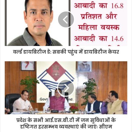
वर्ल्ड डायबिटीज डे: सबकी पहुंच में डायबिटीज केयर
प्रदेश के सभी आई.एस.बी.टी में जन सुविधाओं के
दृष्टिगत हरसम्भव व्यवस्थाएं की जाएंः सीएम