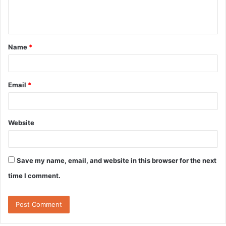
e
n
t
Name
*
*
Email
*
Website
Save my name, email, and website in this browser for the next
time I comment.