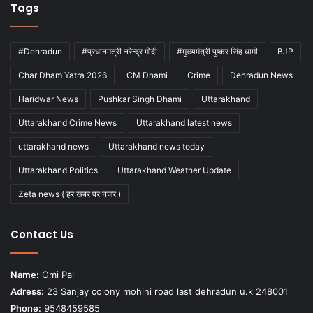
Tags
#Dehradun
#प्रधानमंत्री नरेन्द्र मोदी
#मुख्यमंत्री पुष्कर सिंह धामी
BJP
Char Dham Yatra 2026
CM Dhami
Crime
Dehradun News
Haridwar News
Pushkar Singh Dhami
Uttarakhand
Uttarakhand Crime News
Uttarakhand latest news
uttarakhand news
Uttarakhand news today
Uttarakhand Politics
Uttarakhand Weather Update
Zeta news ( हर खबर पर नजर )
Contact Us
Name:
Omi Pal
Adress:
23 Sanjay colony mohini road last dehradun u.k 248001
Phone:
9548459585