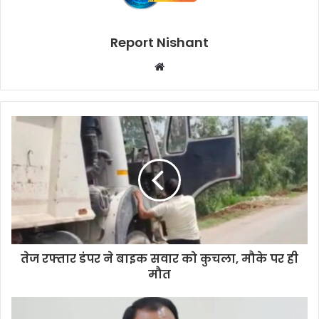
Report Nishant
W
e
b
s
i
t
e
तेज रफ्तार डंपर ने बाइक सवार को कुचला, मौके पर ही
मौत