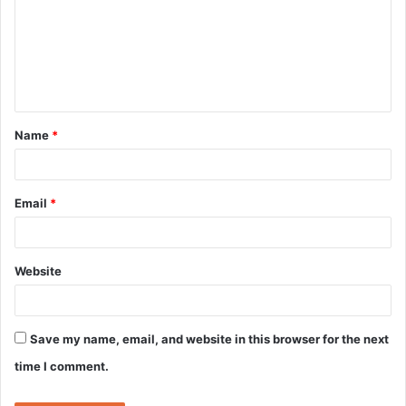
m
m
e
n
t
Name
*
*
Email
*
Website
Save my name, email, and website in this browser for the next
time I comment.