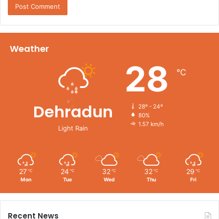
Weather
28
℃
Dehradun
28º - 24º
80%
1.57 km/h
Light Rain
27
24
32
32
29
℃
℃
℃
℃
℃
Mon
Tue
Wed
Thu
Fri
Recent News