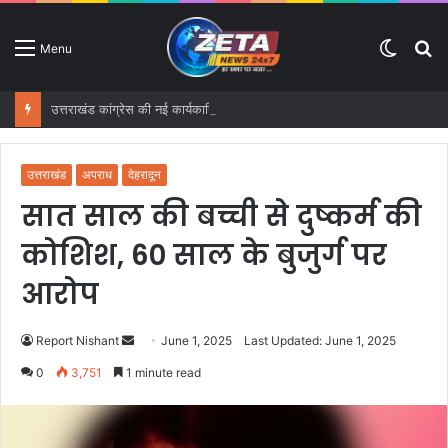
Switc
S
Menu
skin
fo
उत्तराखंड कांग्रेस की नई कार्यकारिणी घोषित, 40% से ज्यादा युवाओं को जगह; हरीश रावत परिवार का भी दबदबा
उत्तराखंड
अपराध
देहरादून
सात साल की बच्ची से दुष्कर्म की
कोशिश, 60 साल के बुजुर्ग पर
आरोप
Report Nishant
S
June 1, 2025
Last Updated: June 1, 2025
e
0
3,751
1 minute read
n
d
a