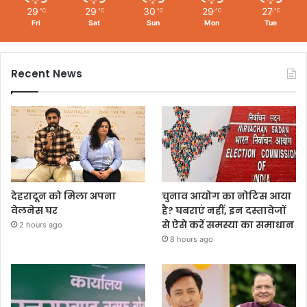
29
29
30
29
27
℃
℃
℃
℃
℃
Fri
Sat
Sun
Mon
Tue
Recent News
देहरादून को मिला अपना
चुनाव आयोग का नोटिस आया
वेलनेस घर
है? घबराएं नहीं, इन दस्तावेजों
से ऐसे करें समस्या का समाधान
2 hours ago
8 hours ago