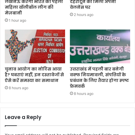
लखनऊ करेगा भारत की पहली
देहरादून को मिला अपना
महिला वॉलीबॉल लीग की
वेलनेस घर
मेज़बानी
2 hours ago
1 hour ago
चुनाव आयोग का नोटिस आया
उत्तराखंड में पहली बार बनेगी
है? घबराएं नहीं, इन दस्तावेजों से
वक्फ नियमावली, संपत्तियों के
ऐसे करें समस्या का समाधान
प्रबंधन के लिए तैयार होगा स्पष्ट
फ्रेमवर्क
8 hours ago
8 hours ago
Leave a Reply