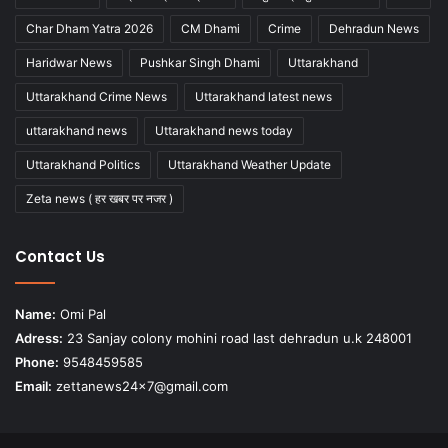
Char Dham Yatra 2026
CM Dhami
Crime
Dehradun News
Haridwar News
Pushkar Singh Dhami
Uttarakhand
Uttarakhand Crime News
Uttarakhand latest news
uttarakhand news
Uttarakhand news today
Uttarakhand Politics
Uttarakhand Weather Update
Zeta news ( हर खबर पर नजर )
Contact Us
Name:
Omi Pal
Adress:
23 Sanjay colony mohini road last dehradun u.k 248001
Phone:
9548459585
Email:
zettanews24x7@gmail.com