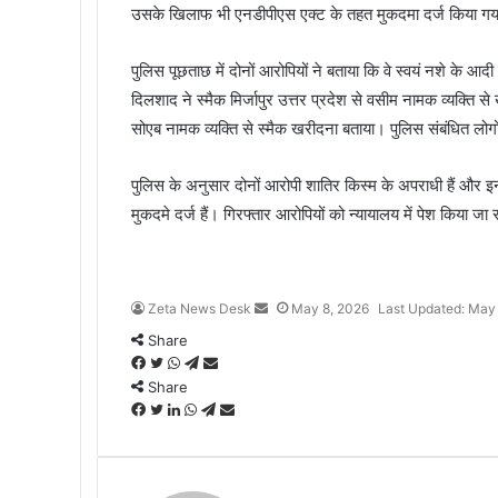
उसके खिलाफ भी एनडीपीएस एक्ट के तहत मुकदमा दर्ज किया गय
पुलिस पूछताछ में दोनों आरोपियों ने बताया कि वे स्वयं नशे के आदी
दिलशाद ने स्मैक मिर्जापुर उत्तर प्रदेश से वसीम नामक व्यक्ति 
सोएब नामक व्यक्ति से स्मैक खरीदना बताया। पुलिस संबंधित लोगों
पुलिस के अनुसार दोनों आरोपी शातिर किस्म के अपराधी हैं और इन
मुकदमे दर्ज हैं। गिरफ्तार आरोपियों को न्यायालय में पेश किया जा 
Zeta News Desk
S
May 8, 2026
Last Updated: May
e
Share
n
F
T
W
T
S
d
Share
a
w
h
e
h
a
c
F
i
T
a
L
W
l
a
T
S
n
e
a
t
w
t
i
h
e
r
e
h
e
b
c
t
i
s
n
a
g
e
l
a
m
o
e
e
t
A
k
t
r
v
e
r
a