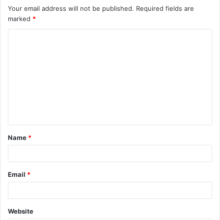
Your email address will not be published.
Required fields are
marked
*
C
o
m
m
e
n
t
Name
*
*
Email
*
Website