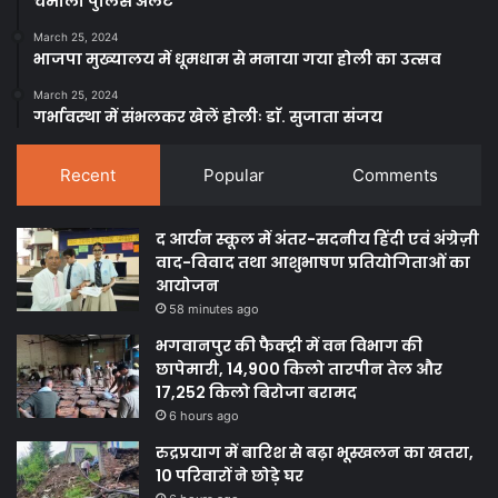
चमोली पुलिस अलर्ट
March 25, 2024
भाजपा मुख्यालय में धूमधाम से मनाया गया होली का उत्सव
March 25, 2024
गर्भावस्था में संभलकर खेलें होलीः डाॅ. सुजाता संजय
Recent
Popular
Comments
द आर्यन स्कूल में अंतर-सदनीय हिंदी एवं अंग्रेज़ी
वाद-विवाद तथा आशुभाषण प्रतियोगिताओं का
आयोजन
58 minutes ago
भगवानपुर की फैक्ट्री में वन विभाग की
छापेमारी, 14,900 किलो तारपीन तेल और
17,252 किलो बिरोजा बरामद
6 hours ago
रुद्रप्रयाग में बारिश से बढ़ा भूस्खलन का खतरा,
10 परिवारों ने छोड़े घर