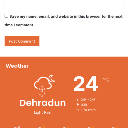
Save my name, email, and website in this browser for the next
time I comment.
Weather
24
℃
Dehradun
24º - 24º
93%
1.74 km/h
Light Rain