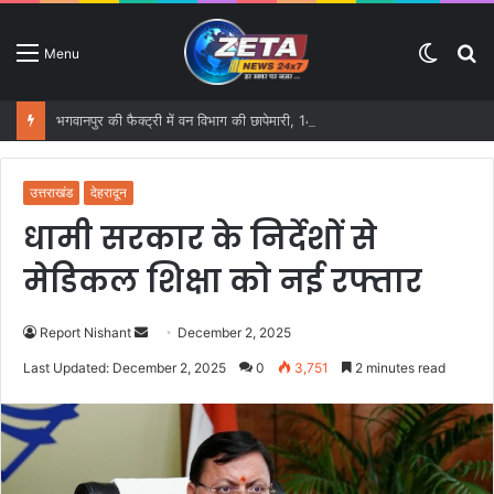
Switc
S
Menu
skin
fo
भगवानपुर की फैक्ट्री में वन विभाग की छापेमारी, 14,900 किलो तारपीन तेल और 17,252 किलो बिरोजा बरामद
उत्तराखंड
देहरादून
धामी सरकार के निर्देशों से
मेडिकल शिक्षा को नई रफ्तार
Report Nishant
S
December 2, 2025
e
Last Updated: December 2, 2025
0
3,751
2 minutes read
n
d
a
n
e