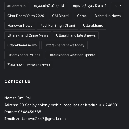
#Dehradun
#प्रधानमंत्री नरेन्द्र मोदी
#मुख्यमंत्री पुष्कर सिंह धामी
BJP
Char Dham Yatra 2026
CM Dhami
Crime
Dehradun News
Haridwar News
Pushkar Singh Dhami
Uttarakhand
Uttarakhand Crime News
Uttarakhand latest news
uttarakhand news
Uttarakhand news today
Uttarakhand Politics
Uttarakhand Weather Update
Zeta news ( हर खबर पर नजर )
Contact Us
Name:
Omi Pal
Adress:
23 Sanjay colony mohini road last dehradun u.k 248001
Phone:
9548459585
Email:
zettanews24x7@gmail.com