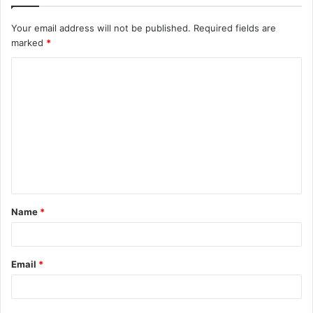
Your email address will not be published.
Required fields are
marked
*
C
o
m
m
e
n
t
Name
*
*
Email
*