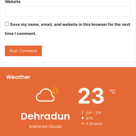
Website
Save my name, email, and website in this browser for the next
time I comment.
Weather
23
℃
Dehradun
24º - 23º
97%
2.35 km/h
Scattered Clouds