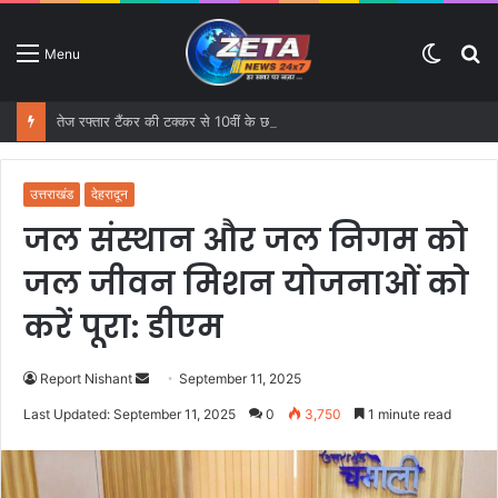
Switc
S
Menu
skin
fo
तेज रफ्तार टैंकर की टक्कर से 10वीं के छात्र की मौत, दो साथी गंभीर तरह से घायल
उत्तराखंड
देहरादून
जल संस्थान और जल निगम को
जल जीवन मिशन योजनाओं को
करें पूरा: डीएम
Report Nishant
S
September 11, 2025
e
Last Updated: September 11, 2025
0
3,750
1 minute read
n
d
a