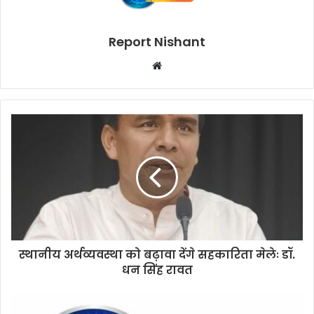
Report Nishant
W
e
b
s
i
t
e
स्थानीय अर्थव्यवस्था को बढ़ावा देंगे सहकारिता मेलेः डॉ.
धन सिंह रावत