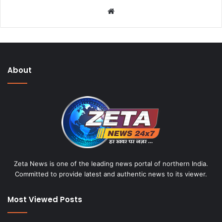
W
e
b
s
i
About
t
e
Zeta News is one of the leading news portal of northern India.
Committed to provide latest and authentic news to its viewer.
Most Viewed Posts