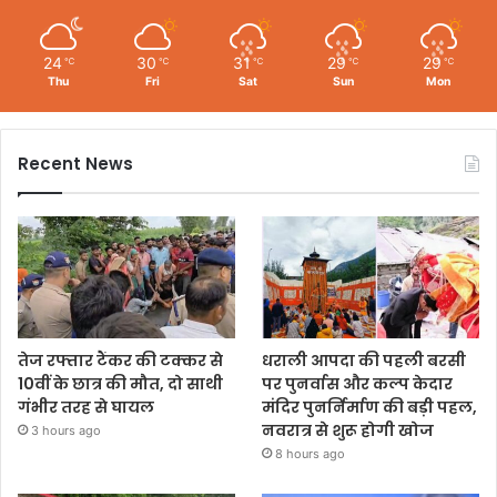
24
30
31
29
29
℃
℃
℃
℃
℃
Thu
Fri
Sat
Sun
Mon
Recent News
तेज रफ्तार टैंकर की टक्कर से
धराली आपदा की पहली बरसी
10वीं के छात्र की मौत, दो साथी
पर पुनर्वास और कल्प केदार
गंभीर तरह से घायल
मंदिर पुनर्निर्माण की बड़ी पहल,
नवरात्र से शुरू होगी खोज
3 hours ago
8 hours ago