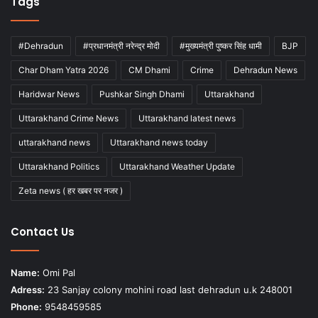
Tags
#Dehradun
#प्रधानमंत्री नरेन्द्र मोदी
#मुख्यमंत्री पुष्कर सिंह धामी
BJP
Char Dham Yatra 2026
CM Dhami
Crime
Dehradun News
Haridwar News
Pushkar Singh Dhami
Uttarakhand
Uttarakhand Crime News
Uttarakhand latest news
uttarakhand news
Uttarakhand news today
Uttarakhand Politics
Uttarakhand Weather Update
Zeta news ( हर खबर पर नजर )
Contact Us
Name:
Omi Pal
Adress:
23 Sanjay colony mohini road last dehradun u.k 248001
Phone:
9548459585