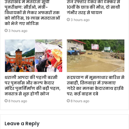
उत्तराखंड में मतदाता सूची
तेज रफ्तार टैंकर की टक्कर से
पुनरीक्षण: सीईओ, मंत्री-
10वीं के छात्र की मौत, दो साथी
विधायकों से लेकर अफसरों तक
गंभीर तरह से घायल
को नोटिस, 19 लाख मतदाताओं
3 hours ago
को भेजे गए नोटिस
3 hours ago
धराली आपदा की पहली बरसी
रुद्रप्रयाग में मूसलाधार बारिश से
पर पुनर्वास और कल्प केदार
तबाही, तिलवाड़ा में उफनाए
मंदिर पुनर्निर्माण की बड़ी पहल,
गदेरे का मलबा केदारनाथ हाईवे
नवरात्र से शुरू होगी खोज
पर; कई वाहन दबे
8 hours ago
8 hours ago
Leave a Reply