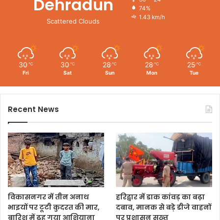
Dehradun
74%
1.43 km/h
Scattered Clouds
30
30
28
28
25
℃
℃
℃
℃
℃
Fri
Sat
Sun
Mon
Tue
Recent News
विकासनगर में तीन अनाथ
हरिद्वार में डाक कांवड़ का बढ़ा
भाइयों पर टूटी कुदरत की मार,
दबाव, मानक से बड़े डीजे वाहनों
बारिश में ढह गया आशियाना
पर प्रशासन सख्त