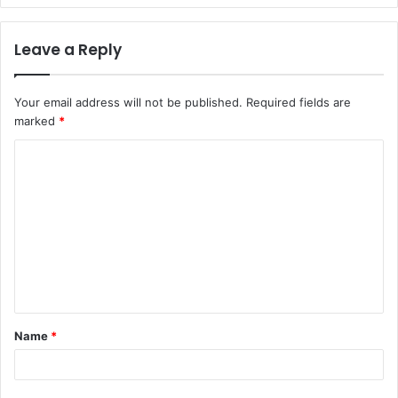
Leave a Reply
Your email address will not be published.
Required fields are
marked
*
C
o
m
m
e
n
t
Name
*
*