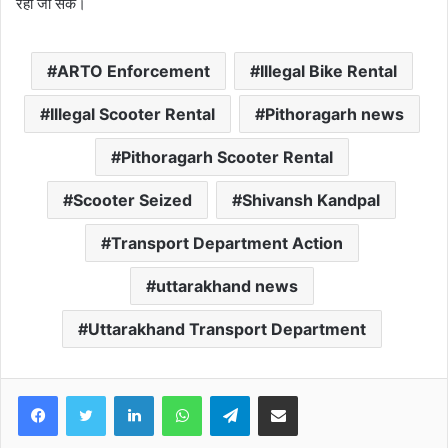
रहा जा सके।
ARTO Enforcement
Illegal Bike Rental
Illegal Scooter Rental
Pithoragarh news
Pithoragarh Scooter Rental
Scooter Seized
Shivansh Kandpal
Transport Department Action
uttarakhand news
Uttarakhand Transport Department
Facebook
Twitter
LinkedIn
WhatsApp
Telegram
Share via Email