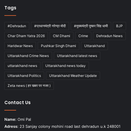
Tags
#Dehradun
#प्रधानमंत्री नरेन्द्र मोदी
#मुख्यमंत्री पुष्कर सिंह धामी
BJP
Char Dham Yatra 2026
CM Dhami
Crime
Dehradun News
Haridwar News
Pushkar Singh Dhami
Uttarakhand
Uttarakhand Crime News
Uttarakhand latest news
uttarakhand news
Uttarakhand news today
Uttarakhand Politics
Uttarakhand Weather Update
Zeta news ( हर खबर पर नजर )
Contact Us
Name:
Omi Pal
Adress:
23 Sanjay colony mohini road last dehradun u.k 248001