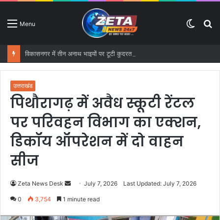
Switc
S
Menu
skin
fo
विकासनगर में तीन अनाथ भाइयों पर टूटी कुदरत की मार, बारिश में ढह गया आशियाना
उत्तराखंड
पिथौरागढ़ में अवैध स्कूटी रेंटल
पर परिवहन विभाग का एक्शन,
डिकॉय ऑपरेशन में दो वाहन
सीज
Zeta News Desk
S
July 7, 2026
Last Updated: July 7, 2026
e
0
3,754
1 minute read
n
d