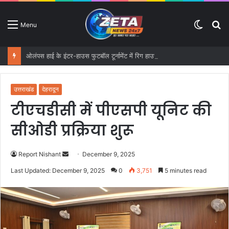
Switc
S
Menu
skin
fo
ओलंपस हाई के इंटर-हाउस फुटबॉल टूर्नामेंट में रिग हाउस बना चैंपियन
उत्तराखंड
देहरादून
टीएचडीसी में पीएसपी यूनिट की
सीओडी प्रक्रिया शुरू
Report Nishant
S
December 9, 2025
e
Last Updated: December 9, 2025
0
3,751
5 minutes read
n
d
a
n
e