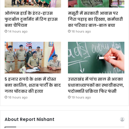
ओलंपस हाई के इंटर-हाउस
मसूरी में सरकारी आवास पर
फुटबॉल टूर्नामेंट में रिग हाउस
गिरा पहाड़ का हिस्सा, कर्मचारी
बना चैंपियन
का परिवार बाल-बाल बचा
14 hours ago
16 hours ago
5 हजार रुपये के शक में दोस्त
उत्तराखंड में पांच साल से अटका
बना कातिल, शराब पार्टी के बाद
प्रधानाध्यापकों का स्थायीकरण,
गला घोंटकर की हत्या
पदोन्नति प्रक्रिया फिर फंसी
16 hours ago
19 hours ago
About Report Nishant