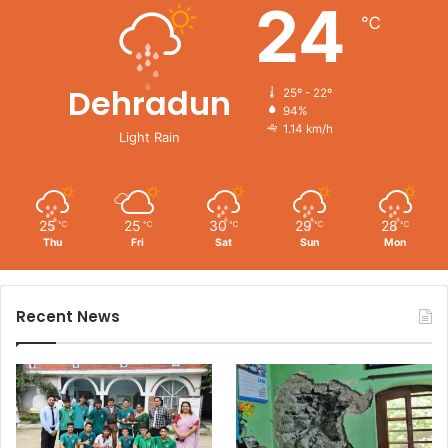
24
℃
Dehradun
25º - 22º
94%
1.14 km/h
Light Rain
25
25
30
29
28
℃
℃
℃
℃
℃
Thu
Fri
Sat
Sun
Mon
Recent News