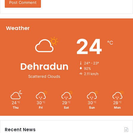
Weather
24
℃
Dehradun
24º - 23º
92%
2.11 km/h
Scattered Clouds
24
30
29
30
28
℃
℃
℃
℃
℃
Thu
Fri
Sat
Sun
Mon
Recent News