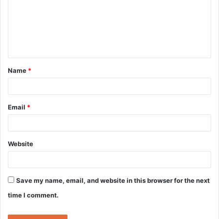
m
e
n
t
Name
*
*
Email
*
Website
Save my name, email, and website in this browser for the next
time I comment.