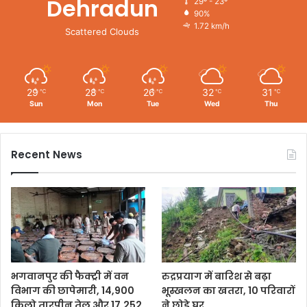
Dehradun
29º - 23º
90%
1.72 km/h
Scattered Clouds
29
28
26
32
31
℃
℃
℃
℃
℃
Sun
Mon
Tue
Wed
Thu
Recent News
भगवानपुर की फैक्ट्री में वन
रुद्रप्रयाग में बारिश से बढ़ा
विभाग की छापेमारी, 14,900
भूस्खलन का खतरा, 10 परिवारों
किलो तारपीन तेल और 17,252
ने छोड़े घर