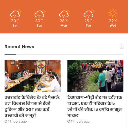
30
30
28
25
32
℃
℃
℃
℃
℃
Sat
Sun
Mon
Tue
Wed
Recent News
उत्तराखंड कैबिनेट के बड़े फैसले:
देवप्रयाग-पौड़ी रोड पर दर्दनाक
वन विकास निगम से ईको
हादसा, एक ही परिवार के 5
टूरिज्म और GST तक कई
लोगों की मौत; 16 वर्षीय मासूम
प्रस्तावों को मंजूरी
घायल
11 hours ago
11 hours ago