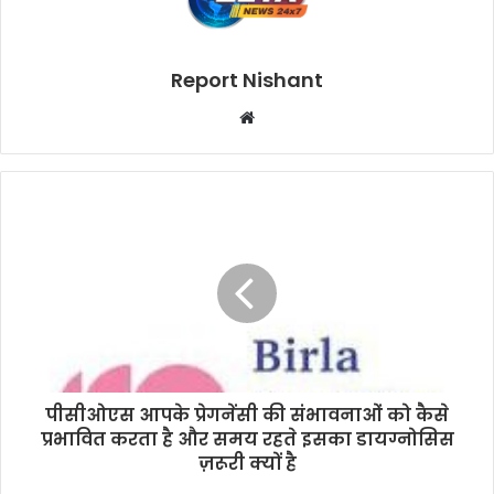
Report Nishant
W
e
b
s
i
t
e
पीसीओएस आपके प्रेगनेंसी की संभावनाओं को कैसे
प्रभावित करता है और समय रहते इसका डायग्नोसिस
ज़रूरी क्यों है