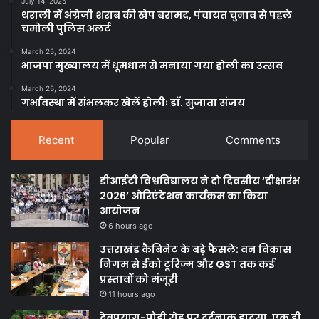
July 14, 2025
थराली में अंग्रेजी शराब की खेप बरामद, पंचायत चुनाव से पहले
चमोली पुलिस अलर्ट
March 25, 2024
भाजपा मुख्यालय में धूमधाम से मनाया गया होली का उत्सव
March 25, 2024
गर्भावस्था में संभलकर खेलें होलीः डाॅ. सुजाता संजय
Recent
Popular
Comments
डीआईटी विश्वविद्यालय ने दो दिवसीय ‘दीक्षारंभ
2026’ ओरिएंटेशन कार्यक्रम का किया
आयोजन
6 hours ago
उत्तराखंड कैबिनेट के बड़े फैसले: वन विकास
निगम से ईको टूरिज्म और GST तक कई
प्रस्तावों को मंजूरी
11 hours ago
देवप्रयाग-पौड़ी रोड पर दर्दनाक हादसा, एक ही