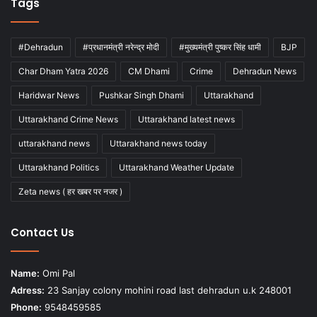
Tags
#Dehradun
#प्रधानमंत्री नरेन्द्र मोदी
#मुख्यमंत्री पुष्कर सिंह धामी
BJP
Char Dham Yatra 2026
CM Dhami
Crime
Dehradun News
Haridwar News
Pushkar Singh Dhami
Uttarakhand
Uttarakhand Crime News
Uttarakhand latest news
uttarakhand news
Uttarakhand news today
Uttarakhand Politics
Uttarakhand Weather Update
Zeta news ( हर खबर पर नजर )
Contact Us
Name:
Omi Pal
Adress:
23 Sanjay colony mohini road last dehradun u.k 248001
Phone:
9548459585