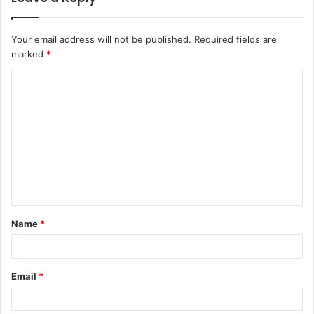
Your email address will not be published.
Required fields are
marked
*
C
o
m
m
e
n
t
Name
*
*
Email
*