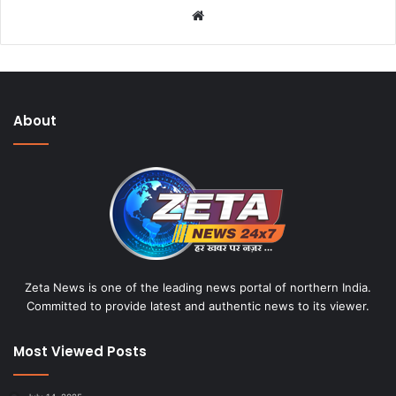
W
e
b
s
i
About
t
e
Zeta News is one of the leading news portal of northern India.
Committed to provide latest and authentic news to its viewer.
Most Viewed Posts