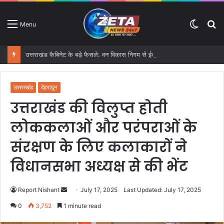
Switc
S
Menu
skin
fo
उत्तराखंड कैबिनेट के बड़े फैसले: वन विकास निगम से ईको टूरिज्म और GST तक कई प्रस्तावों को मंजूरी
उत्तराखंड
देहरादून
उत्तराखंड की विलुप्त होती
लोककलाओं और परंपराओं के
संरक्षण के लिए कलाकारों ने
विधानसभा अध्यक्ष से की भेंट
Report Nishant
S
July 17, 2025
Last Updated: July 17, 2025
e
0
3,752
1 minute read
n